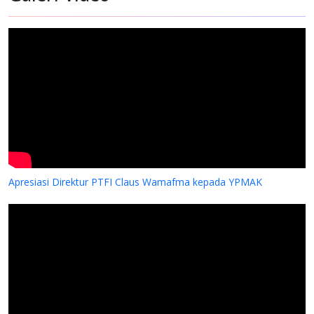
Apresiasi Direktur PTFI Claus Wamafma kepada YPMAK