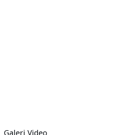
Dukungan YPMAK kepada Yayasan Lokal Mimika
Penilaian Lapangan Juri CSR dan PDB Award 2025 Program
Bantuan 85 guru kontrak
Galeri Video