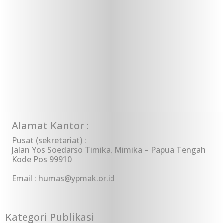
Alamat Kantor :
Pusat (sekretariat) :
Jalan Yos Soedarso Timika, Mimika – Papua Tengah
Kode Pos 99910
Email : humas@ypmak.or.id
Kategori Publikasi