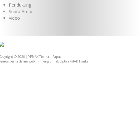
Pendukung
Suara Amor
Video
PKS YPMAK dan Rumah Sakit Siloam Grup
Copyright © 2026 | YPMAK Timika – Papua
Semua berita dalam web ini menjadi hak cipta YPMAK Timika