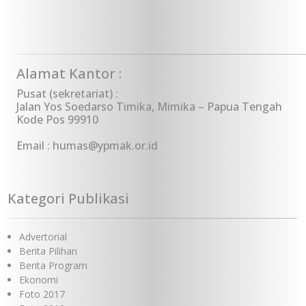
Alamat Kantor :
Pusat (sekretariat) :
Jalan Yos Soedarso Timika, Mimika – Papua Tengah
Kode Pos 99910
Email : humas@ypmak.or.id
Kategori Publikasi
Advertorial
Berita Pilihan
Berita Program
Ekonomi
Foto 2017