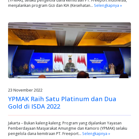
(YPMAK), selaku pengelola dana kemitraan PT. Freeport Indonesia,
menjalankan program Gizi dan KIA (Kesehatan…
Selengkapnya »
23 November 2022
YPMAK Raih Satu Platinum dan Dua
Gold di ISDA 2022
Jakarta – Bukan kaleng-kaleng. Program yang dijalankan Yayasan
Pemberdayaan Masyarakat Amungme dan Kamoro (YPMAK) selaku
pengelola dana kemitraan PT. Freeport…
Selengkapnya »