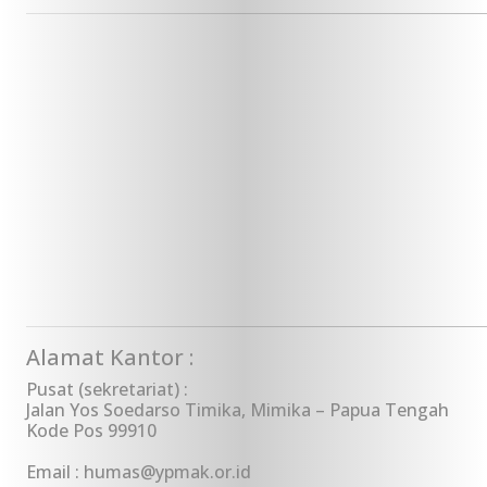
Alamat Kantor :
Pusat (sekretariat) :
Jalan Yos Soedarso Timika, Mimika – Papua Tengah
Kode Pos 99910
Email : humas@ypmak.or.id