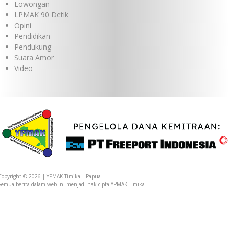
Lowongan
LPMAK 90 Detik
Opini
Pendidikan
Pendukung
Suara Amor
Video
Copyright © 2026 | YPMAK Timika – Papua
Semua berita dalam web ini menjadi hak cipta YPMAK Timika