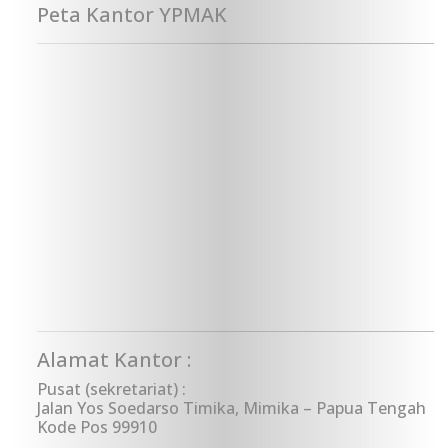
Peta Kantor YPMAK
Alamat Kantor :
Pusat (sekretariat) :
Jalan Yos Soedarso Timika, Mimika – Papua Tengah
Kode Pos 99910