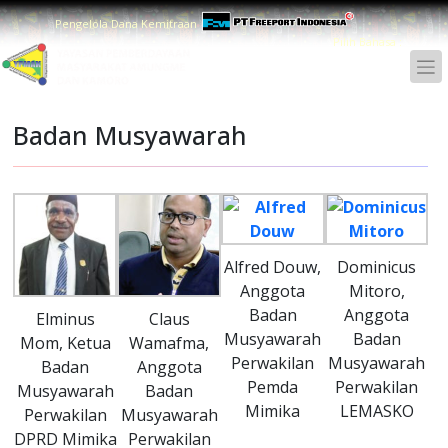
Pengelola Dana Kemitraan
Pilih Bahasa :
Badan Musyawarah
Alfred Douw,
Dominicus
Anggota
Mitoro,
Badan
Anggota
Elminus
Claus
Musyawarah
Badan
Mom, Ketua
Wamafma,
Perwakilan
Musyawarah
Badan
Anggota
Pemda
Perwakilan
Musyawarah
Badan
Mimika
LEMASKO
Perwakilan
Musyawarah
DPRD Mimika
Perwakilan