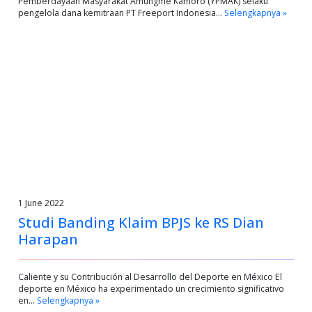
Pemberdayaan Masyarakat Amungme Kamoro (YPMAK) selaku
pengelola dana kemitraan PT Freeport Indonesia…
Selengkapnya »
1 June 2022
Studi Banding Klaim BPJS ke RS Dian
Harapan
Caliente y su Contribución al Desarrollo del Deporte en México El
deporte en México ha experimentado un crecimiento significativo
en…
Selengkapnya »