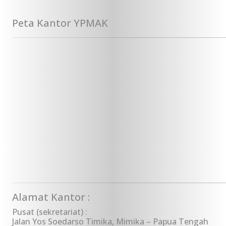
Peta Kantor YPMAK
Alamat Kantor :
Pusat (sekretariat) :
Jalan Yos Soedarso Timika, Mimika – Papua Tengah