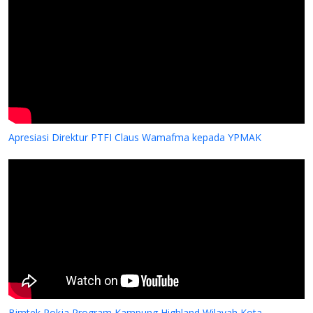
Apresiasi Direktur PTFI Claus Wamafma kepada YPMAK
Bimtek Pokja Program Kampung Highland Wilayah Kota