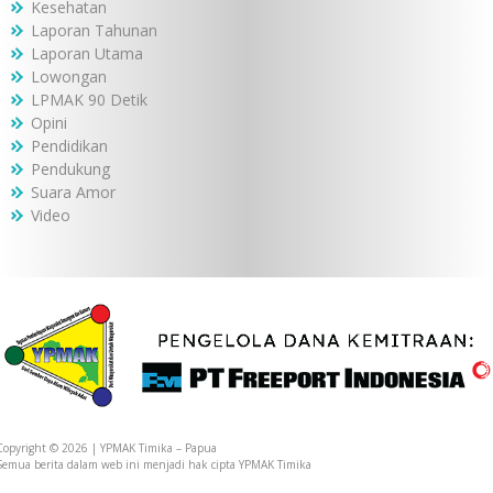
Kesehatan
Laporan Tahunan
Laporan Utama
Lowongan
LPMAK 90 Detik
Opini
Pendidikan
Pendukung
Suara Amor
Video
Copyright © 2026 | YPMAK Timika – Papua
Semua berita dalam web ini menjadi hak cipta YPMAK Timika