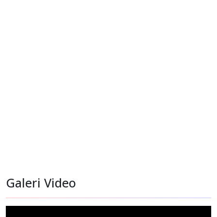
Penilaian Lapangan Juri CSR dan PDB Award 2025 Program
Bantuan 85 guru kontrak
Galeri Video