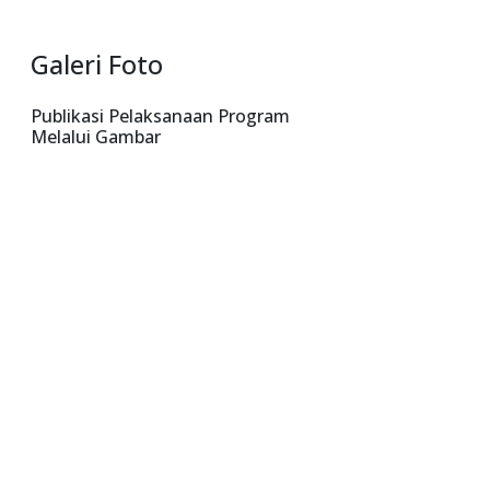
Galeri Foto
Publikasi Pelaksanaan Program
Melalui Gambar
Kerjasama Rujukan YPMAK dan RS St Borromeus Bandung