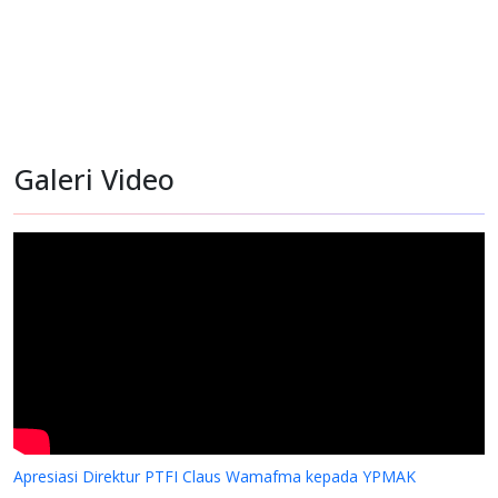
Galeri Video
Pelatihan Guru-guru dari Nabire di SATP
Apresiasi Direktur PTFI Claus Wamafma kepada YPMAK