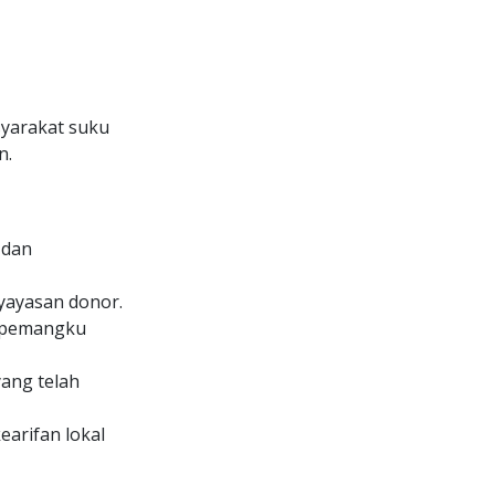
syarakat suku
n.
 dan
yayasan donor.
a pemangku
ang telah
arifan lokal