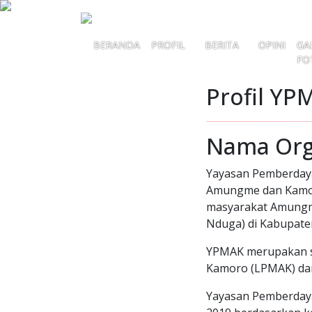
BERANDA
PROFIL
BERITA
OPINI
GA
FO
Profil YP
Nama Org
Yayasan Pemberday
Amungme dan Kamoro
masyarakat Amungme
Nduga) di Kabupate
YPMAK merupakan 
Kamoro (LPMAK) dan
Yayasan Pemberday