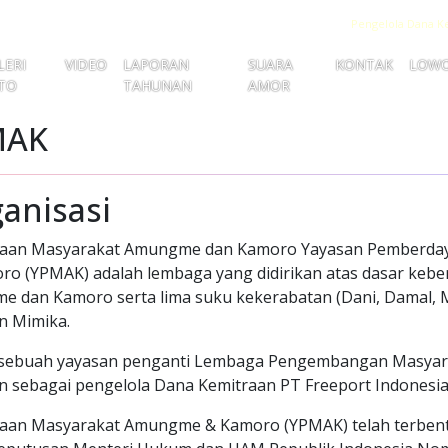
Pengelola Dana K
LERI
VIDEO
LAPORAN
SUARA
KONTAK
LOW
TO
TAHUNAN
AMOR
MAK
anisasi
aan Masyarakat Amungme dan Kamoro Yayasan Pemberda
 (YPMAK) adalah lembaga yang didirikan atas dasar kebe
 dan Kamoro serta lima suku kekerabatan (Dani, Damal, 
n Mimika.
sebuah yayasan penganti Lembaga Pengembangan Masya
 sebagai pengelola Dana Kemitraan PT Freeport Indonesi
aan Masyarakat Amungme & Kamoro (YPMAK) telah terben