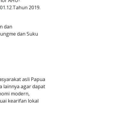
mor AHU-
01.12.Tahun 2019.
n dan
Amungme dan Suku
yarakat asli Papua
 lainnya agar dapat
onomi modern,
ai kearifan lokal