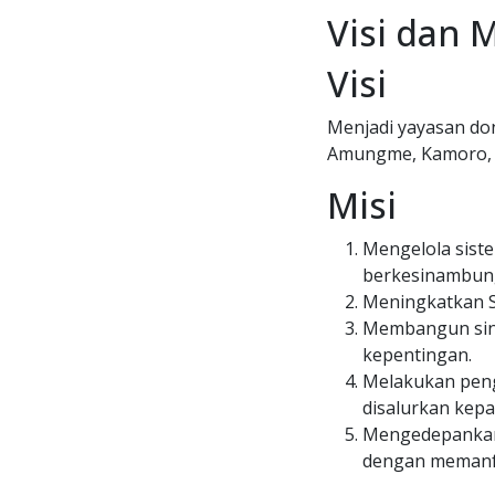
Visi dan M
Visi
Menjadi yayasan do
Amungme, Kamoro, 5
Misi
Mengelola sist
berkesinambun
Meningkatkan S
Membangun sine
kepentingan.
Melakukan peng
disalurkan kepa
Mengedepankan 
dengan memanfa