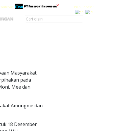
emitraan
Pilih Bahasa :
ONGAN
yaan Masyarakat
rpihakan pada
Moni, Mee dan
rakat Amungme dan
a
tuk 18 Desember