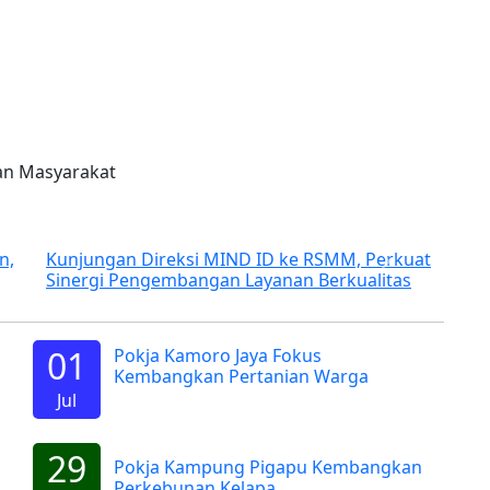
an Masyarakat
ID ke RSMM, Perkuat
Lelang Pengadaan dan Pekerjaan D
Next
yanan Berkualitas
sakit Mitra Masyarakat
01
Pokja Kamoro Jaya Fokus
Kembangkan Pertanian Warga
Jul
29
Pokja Kampung Pigapu Kembangkan
Perkebunan Kelapa