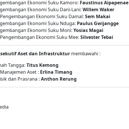
engembangan Ekonomi Suku Kamoro:
Faustinus Aipapenae
ngembangan Ekonomi Suku Dani-Lani:
Willem Waker
ro Pengembangan Ekonomi Suku Damal:
Sem Makai
engembangan Ekonomi Suku Nduga:
Paulus Gwijangge
engembangan Ekonomi Suku Moni:
Yosias Magai
ro Pengembangan Ekonomi Suku Mee:
Silvester Tebai
ksekutif Aset dan Infrastruktur
membawahi :
mah Tangga:
Titus Kemong
o Manajemen Aset :
Erlina Timang
isik dan Prasrana :
Anthon Rerung
edia