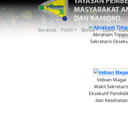
Tim Sekret
Beranda
Profil
Berita
Opini
Gale
Abraham Timan
Fot
Sekretaris Ekseku
Vebian Magal
Wakil Sekretari
Eksekutif Pendidi
dan Kesehatan