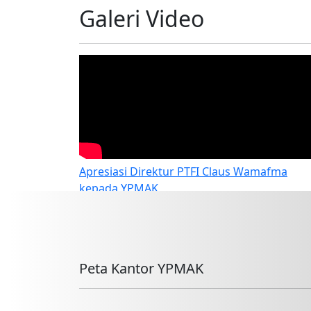
Galeri Video
Apresiasi Direktur PTFI Claus Wamafma
kepada YPMAK
Peta Kantor YPMAK