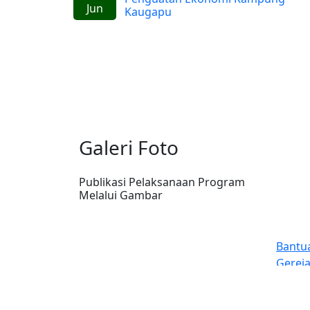
Jun
Kaugapu
Galeri Foto
Publikasi Pelaksanaan Program
Melalui Gambar
Bantuan Dana kepada Sinode
Gereja Kemah Injil Indonesia
(GKII) Wilayah 2, Papua Tengah
dan GKII Amungsa Timika.