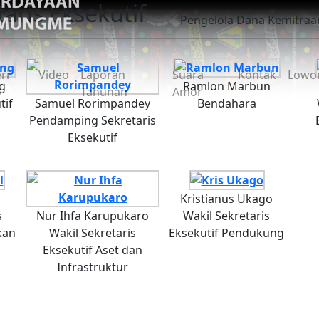
aris Eksekutif
Pengelola Dana Kemitra
ri
Video
Laporan
Suara
Kontak
Lowo
g
Ramlon Marbun
o
Tahunan
Amor
tif
Samuel Rorimpandey
Bendahara
Pendamping Sekretaris
Eksekutif
Kristianus Ukago
s
Nur Ihfa Karupukaro
Wakil Sekretaris
kan
Wakil Sekretaris
Eksekutif Pendukung
Eksekutif Aset dan
Infrastruktur