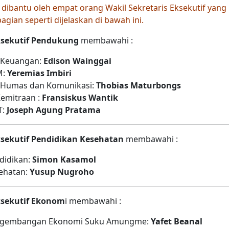
f dibantu oleh empat orang Wakil Sekretaris Eksekutif ya
gian seperti dijelaskan di bawah ini.
Eksekutif Pendukung
membawahi :
o Keuangan:
Edison Wainggai
M:
Yeremias Imbiri
ro Humas dan Komunikasi:
Thobias Maturbongs
Kemitraan :
Fransiskus Wantik
T:
Joseph Agung Pratama
ksekutif Pendidikan Kesehatan
membawahi :
didikan:
Simon Kasamol
sehatan:
Yusup Nugroho
Eksekutif Ekonom
i membawahi :
engembangan Ekonomi Suku Amungme:
Yafet Beanal