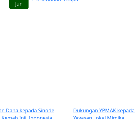
Jun
Previous
Dukungan YPMAK kepada
Penilaian Lapan
Yayasan Lokal Mimika
PDB Award 202
Bantuan 85 gur