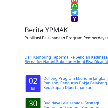
Twitter
Gmail
WhatsApp
Telegram
Yahoo
Berita YPMAK
Mail
Publikasi Pelaksanaan Program Pemberdaya
ormai ke Sekolah Kedinasan,
Kunjungan Direksi MIND 
Previous
Buktikan Mimpi Bisa Dicapai
Sinergi Pengembangan La
02
Dorong Program Ekonomi Jangka
Panjang, Pengurus Pokja Belakang
Keuskupan Dipertahankan
Jul
30
Budidaya Lele sebagai Strategi
Penguatan Ekonomi Kampung