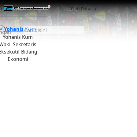
an
Pilih Bahasa :
ngan
Yohanis Kum
Wakil Sekretaris
Eksekutif Bidang
Ekonomi