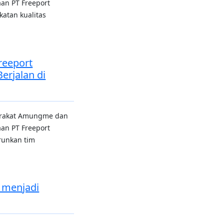
an PT Freeport
atan kualitas
reeport
erjalan di
arakat Amungme dan
an PT Freeport
runkan tim
 menjadi