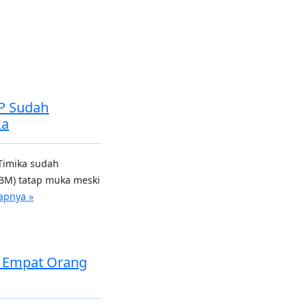
P Sudah
ka
 Timika sudah
BM) tatap muka meski
apnya »
n Empat Orang