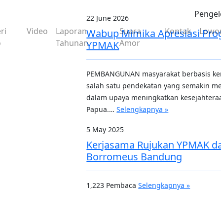
Pengel
22 June 2026
ri
Video
Laporan
Suara
Kontak
Lowo
Wabup Mimika Apresiasi Prog
o
Tahunan
Amor
YPMAK
PEMBANGUNAN masyarakat berbasis ke
salah satu pendekatan yang semakin m
dalam upa­ya meningkatkan kesejahtera
Papua.…
Selengkapnya »
5 May 2025
Kerjasama Rujukan YPMAK da
Borromeus Bandung
1,223 Pembaca
Selengkapnya »