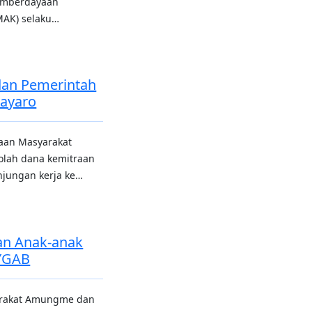
Pemberdayaan
AK) selaku…
dan Pemerintah
ayaro
aan Masyarakat
lah dana kemitraan
njungan kerja ke…
kan Anak-anak
YGAB
arakat Amungme dan