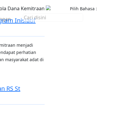
ola Dana Kemitraan
Pilih Bahasa :
ngan
ram Inisiatif
mitraan menjadi
endapat perhatian
an masyarakat adat di
n RS St