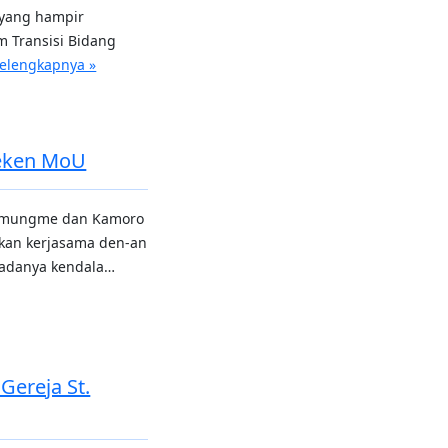
i yang hampir
m Transisi Bidang
elengkapnya »
eken MoU
Amungme dan Kamoro
kan kerjasama den-an
adanya kendala…
ereja St.