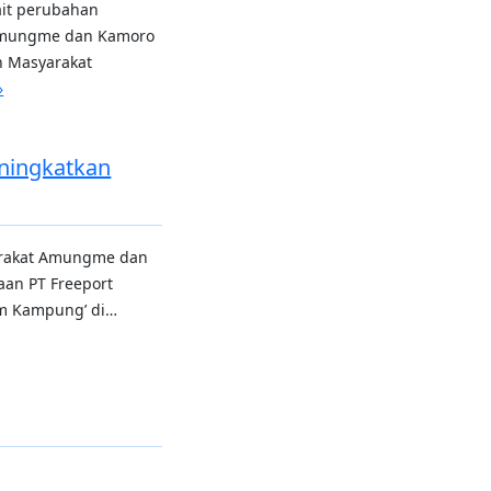
ait perubahan
Amungme dan Kamoro
n Masyarakat
»
ningkatkan
rakat Amungme dan
aan PT Freeport
am Kampung’ di…