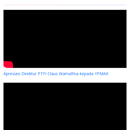
Apresiasi Direktur PTFI Claus Wamafma kepada YPMAK