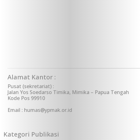
Alamat Kantor :
Pusat (sekretariat) :
Jalan Yos Soedarso Timika, Mimika – Papua Tengah
Kode Pos 99910
Email : humas@ypmak.or.id
Kategori Publikasi