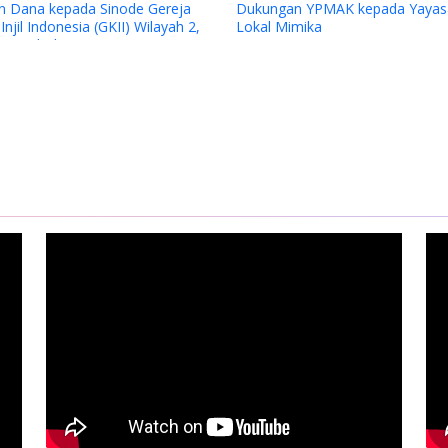
ungan YPMAK kepada Yayasan
Penilaian Lapangan Juri CSR
al Mimika
Award 2025 Program Bantua
kontrak