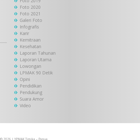
Foto 2019
Foto 2020
Foto 2021
Galeri Foto
Infografis
Karir
Kemitraan
Kesehatan
Laporan Tahunan
Laporan Utama
Lowongan
LPMAK 90 Detik
Opini
Pendidikan
Pendukung
Suara Amor
Video
 © 2026 | YPMAK Timika – Papua