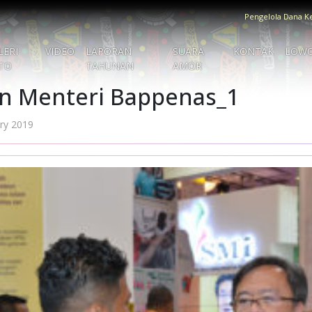
Pengelola Dana K
LERI
VIDEO
LAPORAN
SUARA
KONTAK
LOW
TO
TAHUNAN
AMOR
n Menteri Bappenas_1
ry 2019