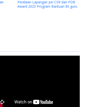
 dan PDB
n 85 guru