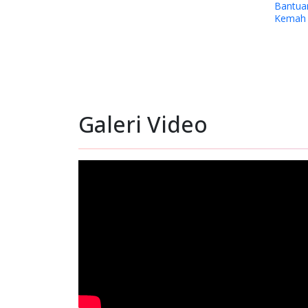
Bantuan Dana kepada Sinode Gereja
Duk
Kemah Injil Indonesia (GKII) Wilayah 2,
Lok
Papua Tengah dan GKII Amungsa
Timika.
Galeri Video