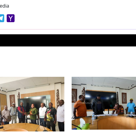
edia
atsApp
Telegram
Yahoo
Mail
Previous