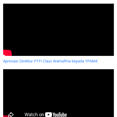
Apresiasi Direktur PTFI Claus Wamafma kepada YPMAK