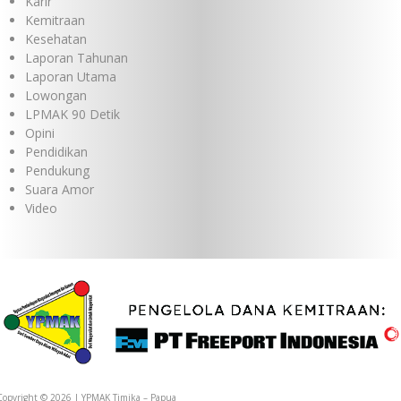
Karir
Kemitraan
Kesehatan
Laporan Tahunan
Laporan Utama
Lowongan
LPMAK 90 Detik
Opini
Pendidikan
Pendukung
Suara Amor
Video
Copyright © 2026 | YPMAK Timika – Papua