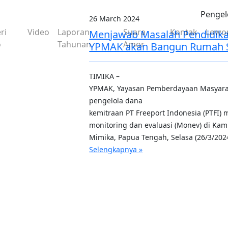
Pengel
26 March 2024
ri
Video
Laporan
Suara
Kontak
Lowo
Menjawab Masalah Pendidika
o
Tahunan
Amor
YPMAK akan Bangun Rumah 
TIMIKA –
YPMAK, Yayasan Pemberdayaan Masyar
pengelola dana
kemitraan PT Freeport Indonesia (PTFI)
monitoring dan evaluasi (Monev) di Ka
Mimika, Papua Tengah, Selasa (26/3/202
Selengkapnya »