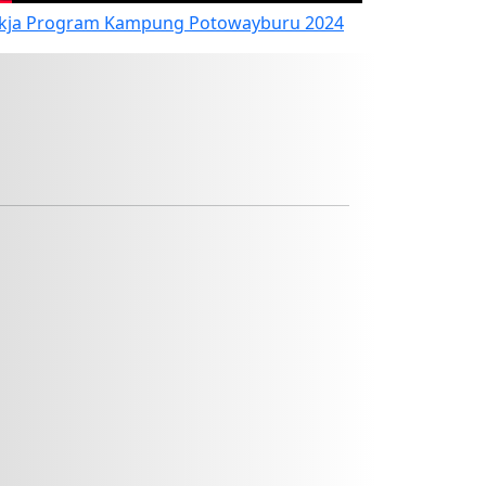
kja Program Kampung Potowayburu 2024