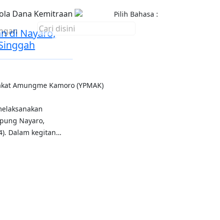
ola Dana Kemitraan
Pilih Bahasa :
ngan
n di Nayaro,
Singgah
akat Amungme Kamoro (YPMAK)
 melaksanakan
mpung Nayaro,
4). Dalam kegitan…