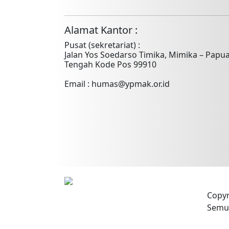
Alamat Kantor :
Pusat (sekretariat) :
Jalan Yos Soedarso Timika, Mimika – Papu
Tengah Kode Pos 99910
Email : humas@ypmak.or.id
Copyr
Semua