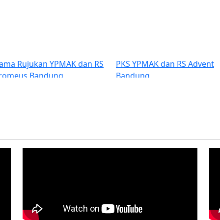
Previous
sama Rujukan YPMAK dan RS
PKS YPMAK dan RS Advent
rromeus Bandung
Bandung