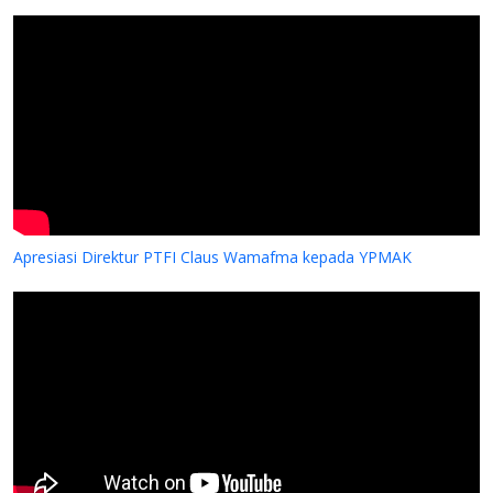
Apresiasi Direktur PTFI Claus Wamafma kepada YPMAK