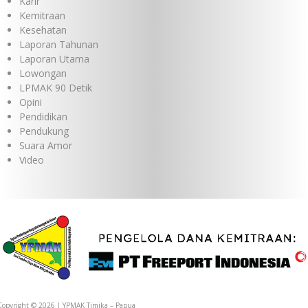
Karir
Kemitraan
Kesehatan
Laporan Tahunan
Laporan Utama
Lowongan
LPMAK 90 Detik
Opini
Pendidikan
Pendukung
Suara Amor
Video
Copyright © 2026 | YPMAK Timika – Papua