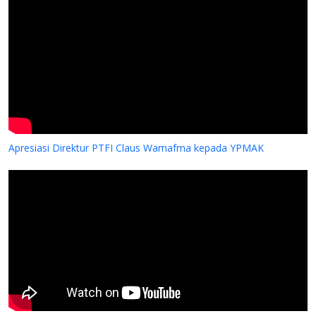
Apresiasi Direktur PTFI Claus Wamafma kepada YPMAK