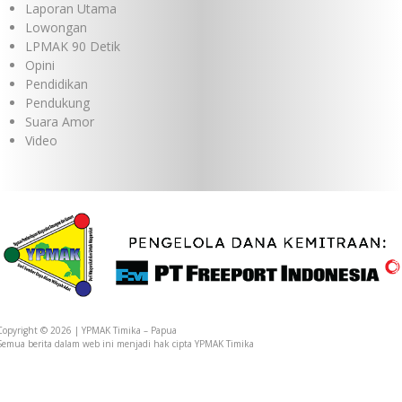
Laporan Utama
Lowongan
LPMAK 90 Detik
Opini
Pendidikan
Pendukung
Suara Amor
Video
Copyright © 2026 | YPMAK Timika – Papua
Semua berita dalam web ini menjadi hak cipta YPMAK Timika