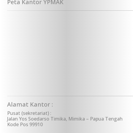
Peta Kantor YPMAK
Alamat Kantor :
Pusat (sekretariat) :
Jalan Yos Soedarso Timika, Mimika – Papua Tengah
Kode Pos 99910