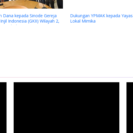
Penilaian Lapangan Juri CSR dan PDB
Award 2025 Program Bantuan 85 guru
kontrak