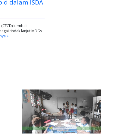
old dalam ISDA
 (CFCD) kembali
gai tindak lanjut MDGs
nya »
Next