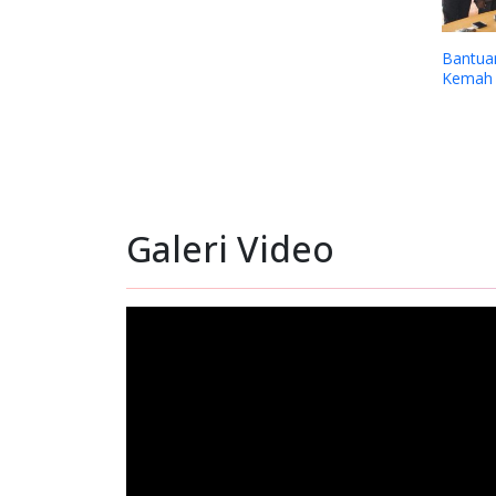
kepada Sinode Gereja
Dukungan YPMAK kepada Yayasan
donesia (GKII) Wilayah 2,
Lokal Mimika
 dan GKII Amungsa
Galeri Video