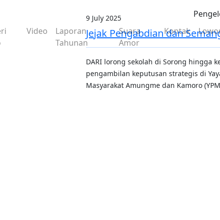
Pengel
9 July 2025
ri
Video
Laporan
Suara
Kontak
Lowo
Jejak Pengabdian dan Sema
o
Tahunan
Amor
DARI lorong sekolah di Sorong hingga k
pengambilan keputusan strategis di Y
Masyarakat Amungme dan Kamoro (YP
Previous