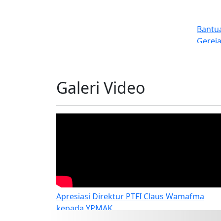
Bantu
Gereja
(GKII)
dan G
Galeri Video
Apresiasi Direktur PTFI Claus Wamafma
kepada YPMAK