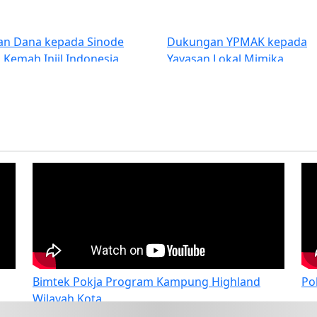
an Dana kepada Sinode
Dukungan YPMAK kepada
 Kemah Injil Indonesia
Yayasan Lokal Mimika
 Wilayah 2, Papua Tengah
KII Amungsa Timika.
Bimtek Pokja Program Kampung Highland
Po
Wilayah Kota