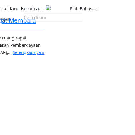
ola Dana Kemitraan
Pilih Bahasa :
ngan
ngat Membara
e ruang rapat
ayasan Pemberdayaan
MAK),…
Selengkapnya »
Next