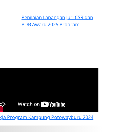
Penilaian Lapangan Juri CSR dan
PDB Award 2025 Program
Bantuan 85 guru kontrak
kja Program Kampung Potowayburu 2024