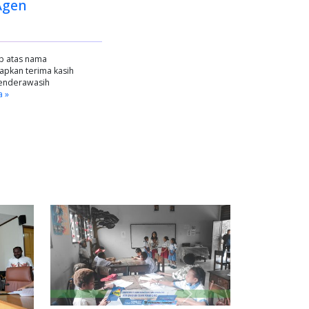
Agen
ob atas nama
pkan terima kasih
Cenderawasih
a »
Next