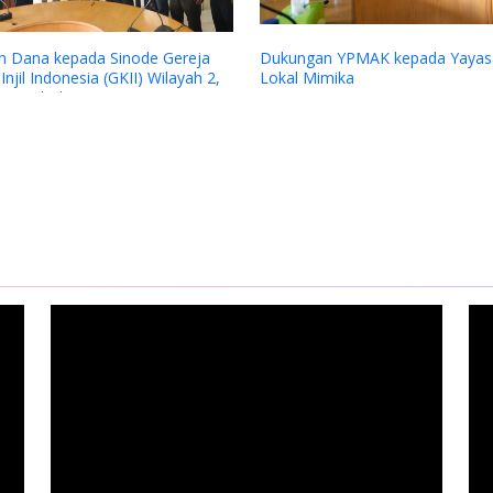
enilaian Lapangan Juri CSR dan PDB
ward 2025 Program Bantuan 85 guru
ontrak