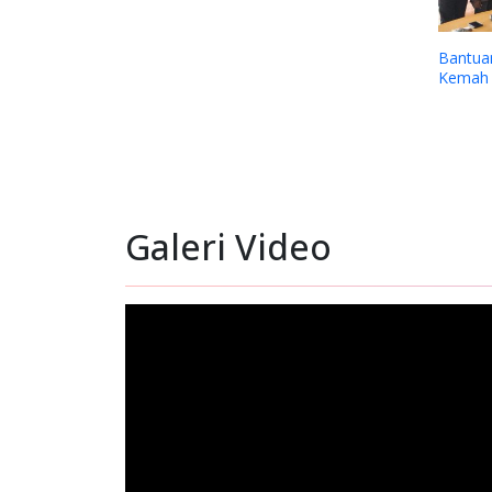
a Sinode Gereja
Dukungan YPMAK kepada Yayasan
P
a (GKII) Wilayah 2,
Lokal Mimika
A
GKII Amungsa
k
Galeri Video