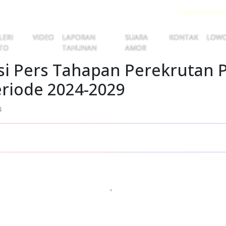
Pengelola Dana K
LERI
VIDEO
LAPORAN
SUARA
KONTAK
LOW
TO
TAHUNAN
AMOR
si Pers Tahapan Perekrutan 
riode 2024-2029
4