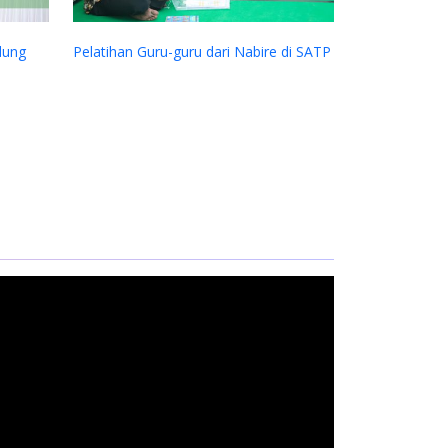
dung
Pelatihan Guru-guru dari Nabire di SATP