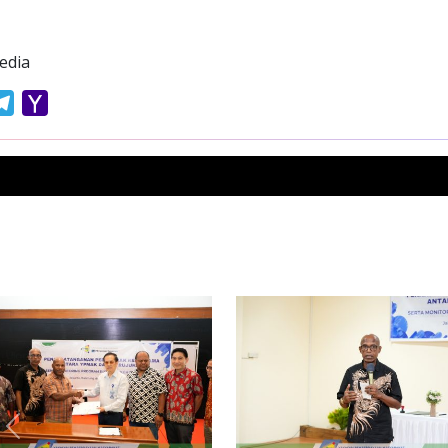
edia
atsApp
Telegram
Yahoo
Mail
Previous