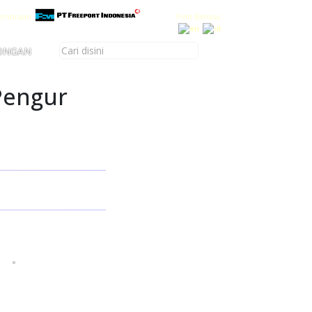
emitraan
Pilih Bahasa :
ONGAN
Pengur