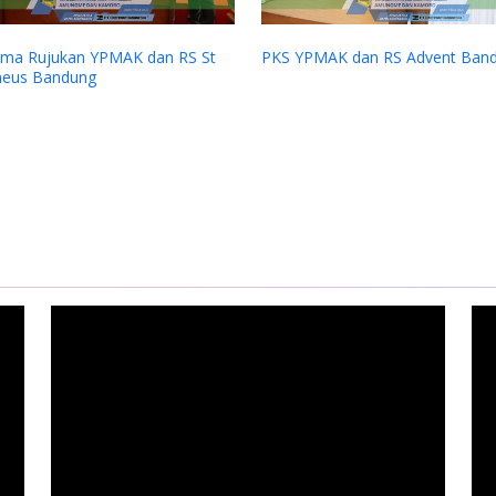
ama Rujukan YPMAK dan RS St
PKS YPMAK dan RS Advent Ban
eus Bandung