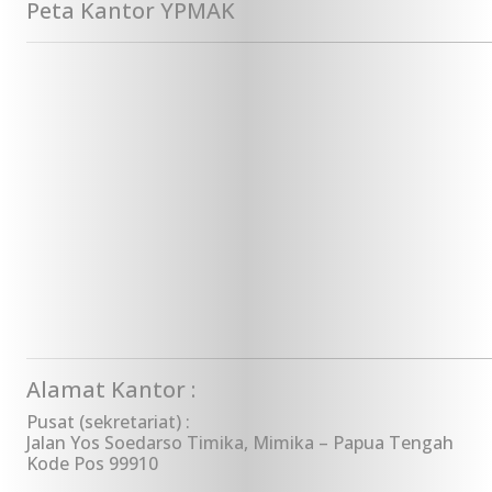
Peta Kantor YPMAK
Alamat Kantor :
Pusat (sekretariat) :
Jalan Yos Soedarso Timika, Mimika – Papua Tengah
Kode Pos 99910