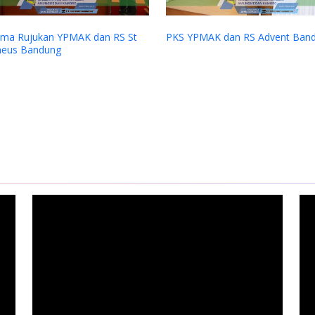
 Bandung
Pelatihan Guru-guru dari Nabire di SATP