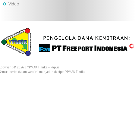
Video
Copyright © 2026 | YPMAK Timika – Papua
Semua berita dalam web ini menjadi hak cipta YPMAK Timika