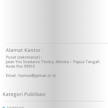
Alamat Kantor :
Pusat (sekretariat) :
Jalan Yos Soedarso Timika, Mimika – Papua Tengah
Kode Pos 99910
Email : humas@ypmak.or.id
Kategori Publikasi
Advertorial