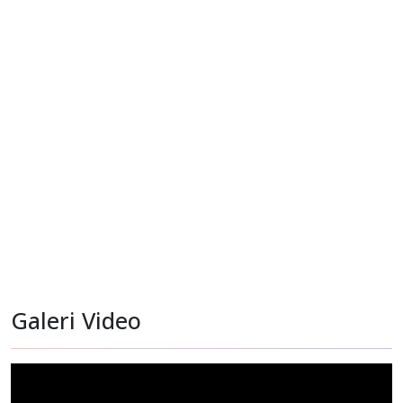
Monitoring Pasien Rujukan di RS St Carolus Jakarta
Galeri Video