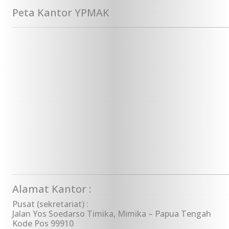
Peta Kantor YPMAK
Alamat Kantor :
Pusat (sekretariat) :
Jalan Yos Soedarso Timika, Mimika – Papua Tengah
Kode Pos 99910