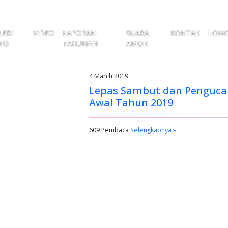
LERI
VIDEO
LAPORAN
SUARA
KONTAK
LOW
TO
TAHUNAN
AMOR
4 March 2019
Lepas Sambut dan Penguca
Awal Tahun 2019
609 Pembaca
Selengkapnya »