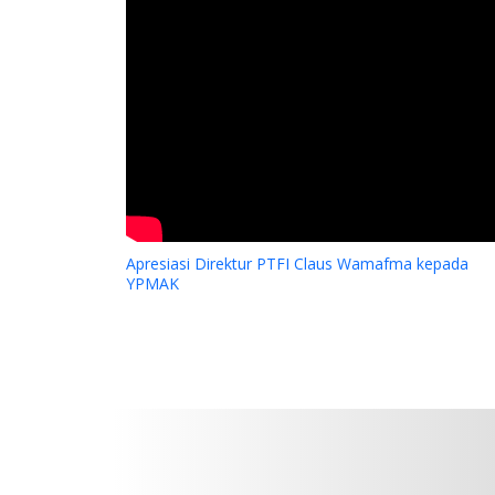
Apresiasi Direktur PTFI Claus Wamafma kepada
YPMAK