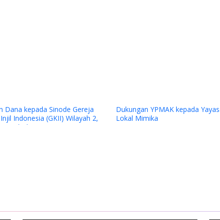
Previous
n Dana kepada Sinode Gereja
Dukungan YPMAK kepada Yayas
njil Indonesia (GKII) Wilayah 2,
Lokal Mimika
Tengah dan GKII Amungsa