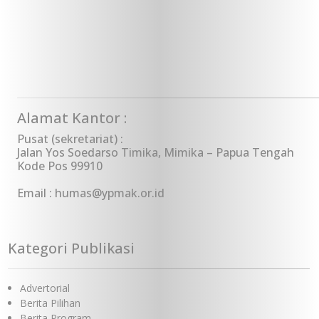
Alamat Kantor :
Pusat (sekretariat) :
Jalan Yos Soedarso Timika, Mimika – Papua Tengah
Kode Pos 99910
Bantuan Dana kepada Sinode Gereja 
Email : humas@ypmak.or.id
(GKII) Wilayah 2, Papua Tengah dan 
Kategori Publikasi
Advertorial
Berita Pilihan
Berita Program