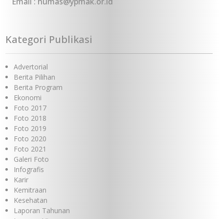
Email : humas@ypmak.or.id
Kategori Publikasi
Advertorial
Kerjasama Layanan Pasien Rujukan dengan Primaya
Hospital Group
Berita Pilihan
Berita Program
Ekonomi
Foto 2017
Foto 2018
Foto 2019
Foto 2020
Foto 2021
Galeri Foto
Infografis
Karir
Kemitraan
Kesehatan
Laporan Tahunan