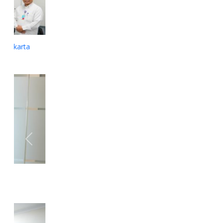
Organ Yayasan Monitoring Pasien Rujukan di RS Primaya
PGI Cikini
Previous
Next