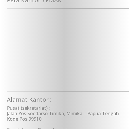
Peta Kantor YPMAK
Alamat Kantor :
Pusat (sekretariat) :
Jalan Yos Soedarso Timika, Mimika – Papua Tengah
Kode Pos 99910