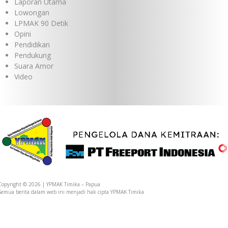
Laporan Utama
Lowongan
LPMAK 90 Detik
Opini
Pendidikan
Pendukung
Suara Amor
Video
Copyright © 2026 | YPMAK Timika – Papua
Semua berita dalam web ini menjadi hak cipta YPMAK Timika