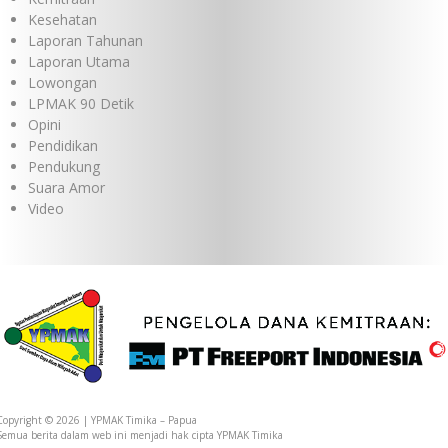
Kesehatan
Laporan Tahunan
Laporan Utama
Lowongan
LPMAK 90 Detik
Opini
Pendidikan
Pendukung
Suara Amor
Video
Copyright © 2026 | YPMAK Timika – Papua
Semua berita dalam web ini menjadi hak cipta YPMAK Timika