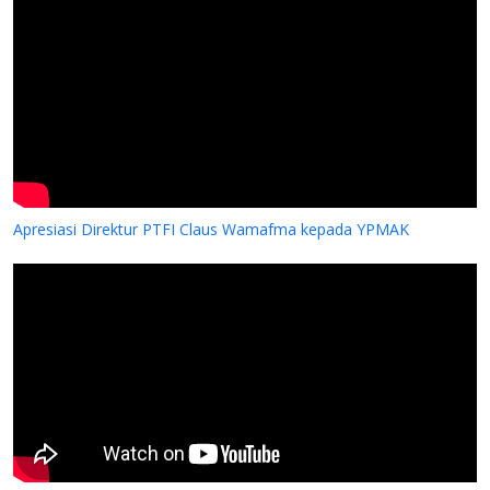
Apresiasi Direktur PTFI Claus Wamafma kepada YPMAK