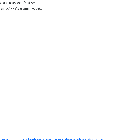
práticas Você já se
zino777? Se sim, você…
Next