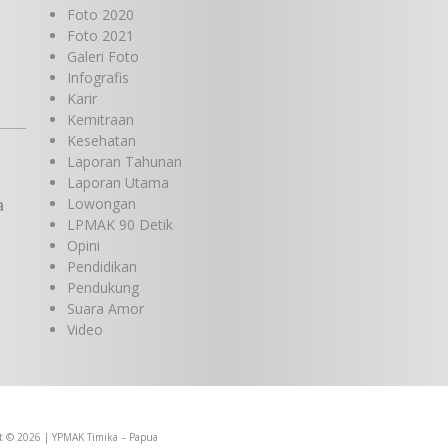
Foto 2020
Foto 2021
Galeri Foto
Infografis
Karir
Kemitraan
Kesehatan
Laporan Tahunan
Laporan Utama
a
Lowongan
LPMAK 90 Detik
Opini
Pendidikan
Pendukung
Suara Amor
Video
t © 2026 | YPMAK Timika – Papua