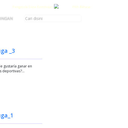
Pengelola Dana Kemitraan
Pilih Bahasa :
ONGAN
ga _3
e gustaría ganar en
as deportivas?…
uga_1