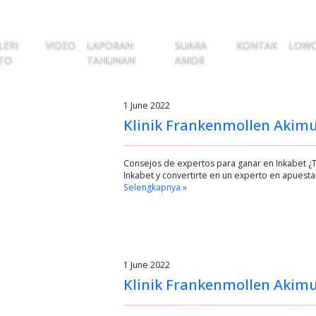
LERI
VIDEO
LAPORAN
SUARA
KONTAK
LOW
TO
TAHUNAN
AMOR
1 June 2022
Klinik Frankenmollen Akimu
Consejos de expertos para ganar en Inkabet ¿T
Inkabet y convertirte en un experto en apuest
Selengkapnya »
1 June 2022
Klinik Frankenmollen Akim