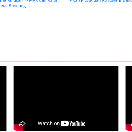
ama Rujukan YPMAK dan RS St
PKS YPMAK dan RS Advent Ban
eus Bandung