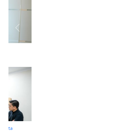
Previous
Next
Monitoring Pasien Rujukan di RS Kanker Dharmais Jakarta