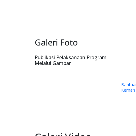
Galeri Foto
Publikasi Pelaksanaan Program
Melalui Gambar
 Dana kepada Sinode Gereja
Dukungan YPMAK kepada Yayasa
jil Indonesia (GKII) Wilayah 2,
Lokal Mimika
engah dan GKII Amungsa