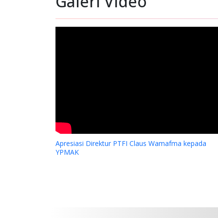
Galeri Video
Apresiasi Direktur PTFI Claus Wamafma kepada
YPMAK