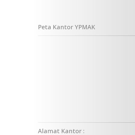
Peta Kantor YPMAK
Alamat Kantor :