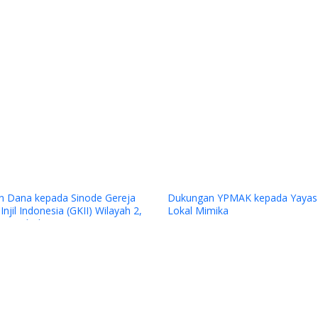
Previous
n
Penilaian Lapangan Juri CSR dan PDB
Award 2025 Program Bantuan 85 guru
kontrak