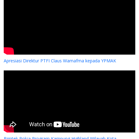
Apresiasi Direktur PTFI Claus Wamafma kepada YPMAK
Bimtek Pokja Program Kampung Highland Wilayah Kota