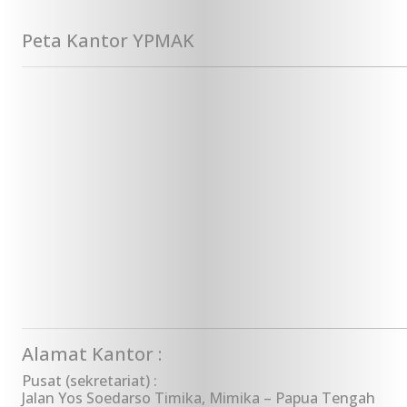
Peta Kantor YPMAK
Alamat Kantor :
Pusat (sekretariat) :
Jalan Yos Soedarso Timika, Mimika – Papua Tengah