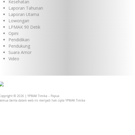
Kesehatan
Laporan Tahunan
Laporan Utama
Lowongan
LPMAK 90 Detik
Opini
Pendidikan
Pendukung
Suara Amor
Video
Dukungan YPMAK kepada Yayasan Lokal Mimika
Copyright © 2026 | YPMAK Timika – Papua
Semua berita dalam web ini menjadi hak cipta YPMAK Timika