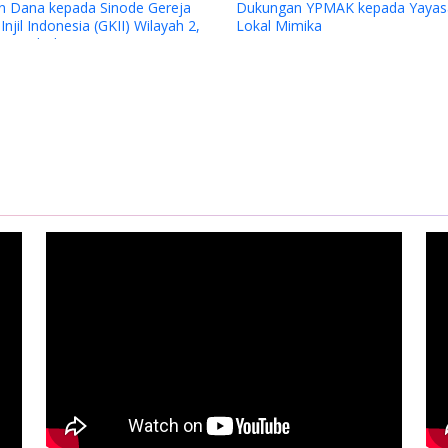
ana kepada Sinode Gereja
Dukungan YPMAK kepada Yayasan
l Indonesia (GKII) Wilayah 2,
Lokal Mimika
gah dan GKII Amungsa