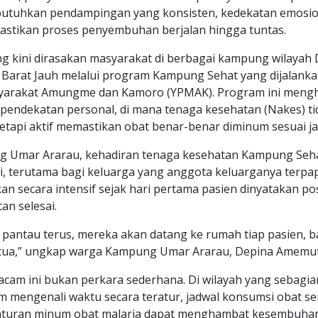
butuhkan pendampingan yang konsisten, kedekatan emosio
stikan proses penyembuhan berjalan hingga tuntas.
g kini dirasakan masyarakat di berbagai kampung wilayah D
Barat Jauh melalui program Kampung Sehat yang dijalank
arakat Amungme dan Kamoro (YPMAK). Program ini mengh
pendekatan personal, di mana tenaga kesehatan (Nakes) ti
etapi aktif memastikan obat benar-benar diminum sesuai ja
g Umar Ararau, kehadiran tenaga kesehatan Kampung Seh
i, terutama bagi keluarga yang anggota keluarganya terpap
n secara intensif sejak hari pertama pasien dinyatakan pos
n selesai.
pantau terus, mereka akan datang ke rumah tiap pasien, b
tua,” ungkap warga Kampung Umar Ararau, Depina Amemut
am ini bukan perkara sederhana. Di wilayah yang sebagi
m mengenali waktu secara teratur, jadwal konsumsi obat ser
raturan minum obat malaria dapat menghambat kesembuha