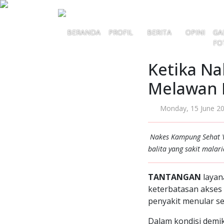
BERANDA
PROFIL
BERITA
OPINI
GA
FO
Ketika N
Melawan 
Monday, 15 June 2
Nakes Kampung Sehat Y
balita yang sakit malari
TANTANGAN
layan
keterbatasan akses
penyakit menular se
Dalam kondisi demik