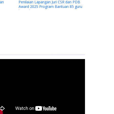
Penilaian Lapangan Juri CSR dan PDB
Award 2025 Program Bantuan 85 guru
kontrak