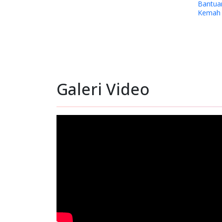
Bantuan D
Kemah Inji
Papua Ten
Timika.
Galeri Video