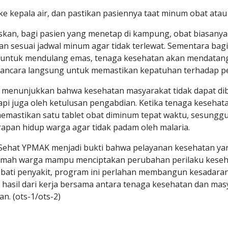
e kepala air, dan pastikan pasiennya taat minum obat atau t
skan, bagi pasien yang menetap di kampung, obat biasanya
an sesuai jadwal minum agar tidak terlewat. Sementara ba
r untuk mendulang emas, tenaga kesehatan akan mendatangi
ancara langsung untuk memastikan kepatuhan terhadap p
i menunjukkan bahwa kesehatan masyarakat tidak dapat d
etapi juga oleh ketulusan pengabdian. Ketika tenaga keseh
emastikan satu tablet obat diminum tepat waktu, sesung
apan hidup warga agar tidak padam oleh malaria.
ehat YPMAK menjadi bukti bahwa pelayanan kesehatan y
mah warga mampu menciptakan perubahan perilaku keseha
bati penyakit, program ini perlahan membangun kesadaran
hasil dari kerja bersama antara tenaga kesehatan dan mas
n. (ots-1/ots-2)