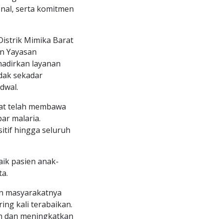
nal, serta komitmen
istrik Mimika Barat
an Yayasan
adirkan layanan
dak sekadar
dwal.
at telah membawa
ar malaria.
itif hingga seluruh
aik pasien anak-
a.
an masyarakatnya
ing kali terabaikan.
n dan meningkatkan