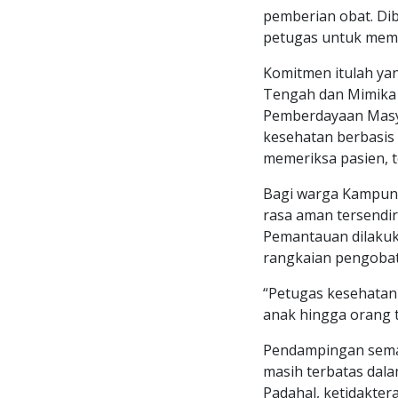
pemberian obat. Di
petugas untuk mema
Komitmen itulah yan
Tengah dan Mimika 
Pemberdayaan Masy
kesehatan berbasis 
memeriksa pasien, t
Bagi warga Kampun
rasa aman tersendir
Pemantauan dilakuka
rangkaian pengobata
“Petugas kesehatan 
anak hingga orang 
Pendampingan semac
masih terbatas dala
Padahal, ketidakte