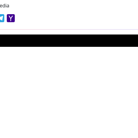
edia
atsApp
Telegram
Yahoo
Mail
Previous