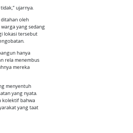
idak,” ujarnya.
 ditahan oleh
gi warga yang sedang
 lokasi tersebut
engobatan.
ibangun hanya
atan rela menembus
guhnya mereka
ang menyentuh
tan yang nyata.
 kolektif bahwa
yarakat yang taat