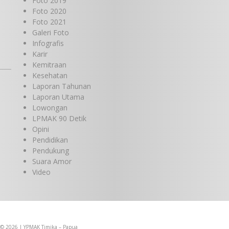
Foto 2019
Foto 2020
Foto 2021
Galeri Foto
Infografis
Karir
Kemitraan
Kesehatan
Laporan Tahunan
Laporan Utama
Lowongan
LPMAK 90 Detik
Opini
Pendidikan
Pendukung
Suara Amor
Video
 © 2026 | YPMAK Timika – Papua