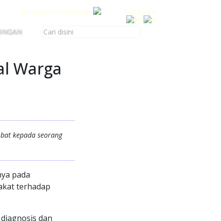
Pengelola Dana Kemitraan
Pilih Bahasa :
ONGAN
al Warga
obat kepada seorang
nya pada
akat terhadap
 diagnosis dan