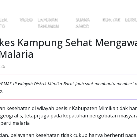
LERI
VIDEO
LAPORAN
SUARA
KONTAK
LOW
TO
TAHUNAN
AMOR
akes Kampung Sehat Mengaw
Malaria
026
PMAK di wilayah Distrik Mimika Barat Jauh saat membantu memberi 
a.
an kesehatan di wilayah pesisir Kabupaten Mimika tidak ha
 geografis, tetapi juga pada kepatuhan pengobatan masyar
perti malaria.
ian, pelayanan kesehatan tidak cukup hanya berhenti pada