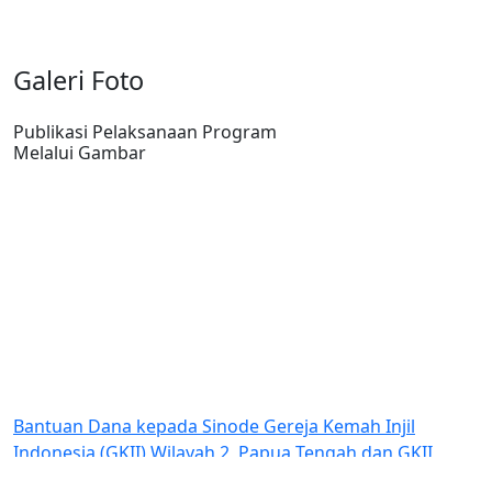
Galeri Foto
Publikasi Pelaksanaan Program
Melalui Gambar
n Dana kepada Sinode Gereja Kemah Injil
Kerjasama
ia (GKII) Wilayah 2, Papua Tengah dan GKII
a Timika.