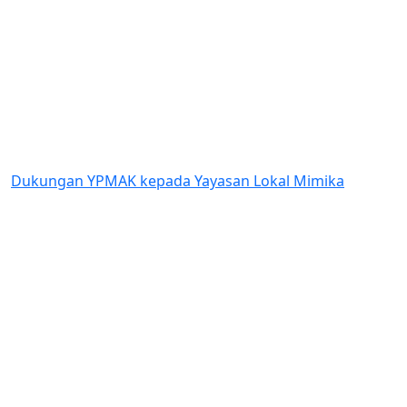
Previous
Next
an YPMAK kepada Yayasan Lokal Mimika
PKS YPMAK