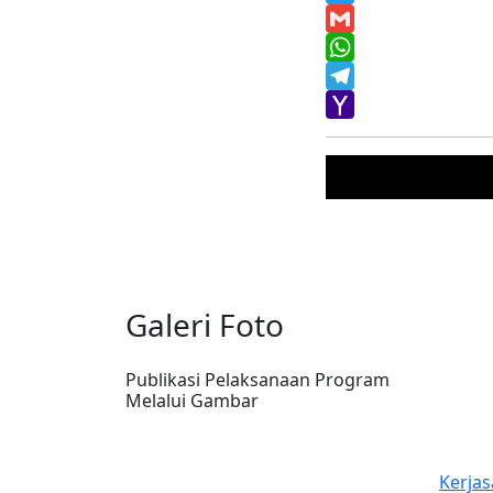
Twitter
Gmail
WhatsApp
Telegram
Yahoo
Mail
Galeri Foto
Publikasi Pelaksanaan Program
Melalui Gambar
an RS Advent
Pelatihan Guru-guru dari Nabire