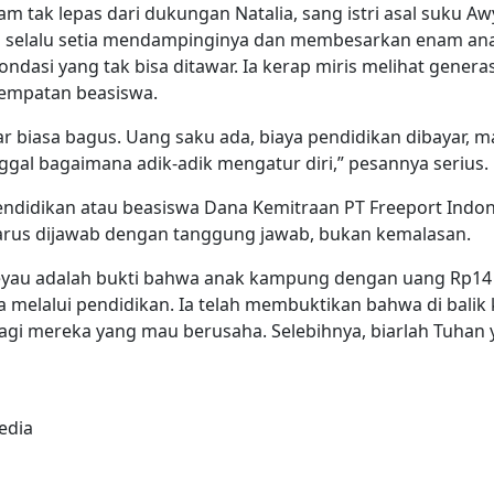
m tak lepas dari dukungan Natalia, sang istri asal suku Aw
g selalu setia mendampinginya dan membesarkan enam ana
ondasi yang tak bisa ditawar. Ia kerap miris melihat gener
sempatan beasiswa.
r biasa bagus. Uang saku ada, biaya pendidikan dibayar, 
ggal bagaimana adik-adik mengatur diri,” pesannya ­serius.
endidikan atau beasiswa Dana Kemitraan PT Freeport Indon
arus dijawab dengan tanggung jawab, bukan kemalasan.
yau adalah bukti bahwa anak kampung dengan uang Rp14 r
melalui pendidikan. Ia telah membuktikan bahwa di balik 
agi mereka yang mau berusaha. Selebihnya, biarlah Tuhan 
edia