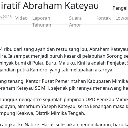
piratif Abraham Kateyau
Pengel
h 2026
ri
Video
Laporan
Suara
Kontak
Lowo
o
Tahunan
Amor
ribu dari sang ayah dan restu sang ibu, Abraham Kateyau 
re. Ia sempat menjadi buruh kasar di pelabuhan Sorong se
inyak bumi di Pulau Buru, Maluku. Kini ia adalah Penjaba
gabdian putra Kamoro, yang tak melupakan akarnya.
yang tenang, Kantor Pusat Pemerintahan Kabupaten Mimika,
Abraham Keteyau SE MH, sejenak pikirannya menerawang ke
nunggu/mengantre sejumlah pimpinan OPD Pemkab Mimika 
g ayah, almarhum Yoseph Kateyau, serta kenangan masa la
ampung Keakwa, Distrik Mimika Tengah.
berangkat ke Nabire. Harus selesaikan pendidikanmu, baru k