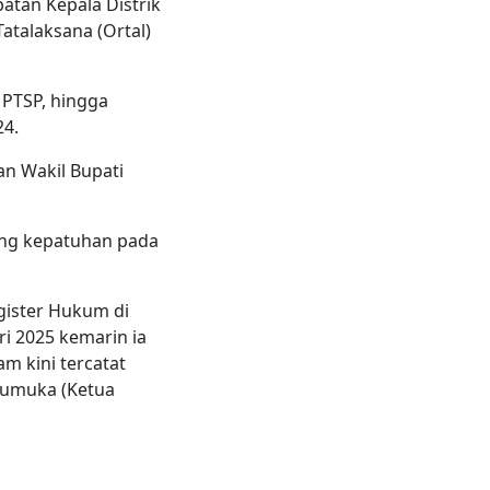
batan Kepala Distrik
atalaksana (Ortal)
 PTSP, hingga
4.
an Wakil Bupati
ang kepatuhan pada
agister Hukum di
i 2025 kemarin ia
m kini terca­tat
 Tumuka (Ketua