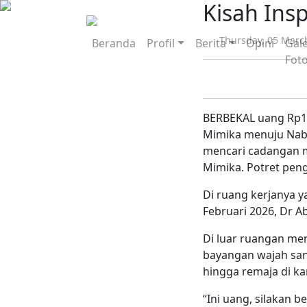
Kisah Ins
Thursday, 05 Marc
Beranda
Profil
Berita
Opini
Gale
Fot
BERBEKAL uang Rp14 
Mimika menuju Nabi
mencari cadangan m
Mimika. Potret pen
Di ruang kerjanya 
Februari 2026, Dr 
Di luar ruangan me
bayangan wajah san
hingga remaja di k
“Ini uang, silakan 