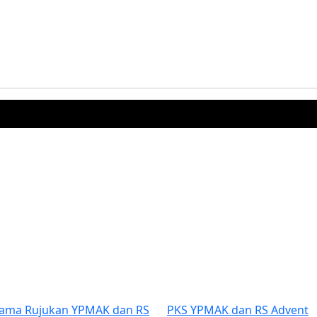
Previous
Bantuan Dana kepada Sinode
Dukungan YPMAK ke