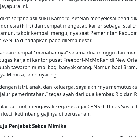
ayapura ini.
edikit sarjana asli suku Kamoro, setelah menyelesai pendidi
Indonesia (PTFI) dan sempat mengecap karier sebagai staf In
mun, takdir kembali mengujinya saat Pemerintah Kabupa
SN. Ia dihadapkan pada dilema besar.
bahkan sempat “menahannya” selama dua minggu dan men
ugas kerja di kantor pusat Freeport-McMoRan di New Orlea
ebuah tawaran mimpi bagi banyak orang. Namun bagi Bram, 
 Mimika, lebih nyaring.
 dengan istri, anak, dan keluarga, saya akhirnya memutus
jalur pemerintahan,” tegas ayah dari dua kembar, Rio dan R
i dari nol, mengawali kerja sebagai CPNS di Dinas Sosial
h kecil ketimbang gajinya di perusahan.
nuju Penjabat Sekda Mimika