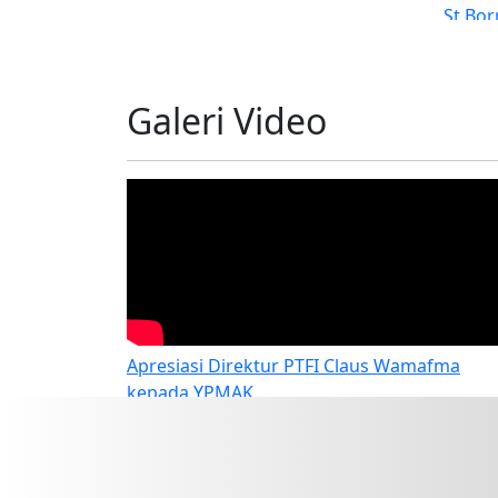
di SATP
Galeri Video
Apresiasi Direktur PTFI Claus Wamafma
kepada YPMAK