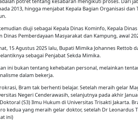
 adalah potret ten­tang kesabaran mengikuti proses. Dari ja
ada 2013, hingga menjabat Kepala Bagian Organisasi dan T
un.
mudian diuji sebagai Kepala Dinas Kominfo, Kepala Dinas
n Dinas Pemberdayaan Masyarakat dan Kampung, awal 202
t, 15 Agustus 2025 lalu, Bupati Mimika Johannes Rettob d
antiknya sebagai Penjabat Sekda Mimika.
tan ini bukan tentang kehebatan personal, melainkan tent
nalisme dalam bekerja.
irokrasi, Bram tak berhenti belajar. Setelah meraih gelar M
rsitas Negeri Cenderawasih, selanjutnya pada akhir Januar
ktoral (S3) Ilmu Hukum di Universitas Trisakti Jakarta. Bra
ro kedua yang meraih gelar doktor, se­telah Dr Leonardus
t ini)