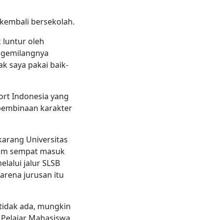
kembali bersekolah.
 luntur oleh
i gemilangnya
k saya pakai baik-
ort Indonesia yang
a pembinaan karakter
karang Universitas
Bram sempat masuk
lalui jalur SLSB
karena jurusan itu
 tidak ada, mungkin
n Pelajar Mahasiswa