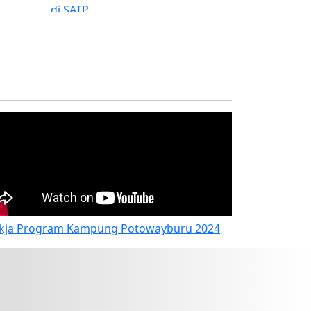
PDB Award 2025 Program
Bantuan 85 guru kontrak
kja Program Kampung Potowayburu 2024