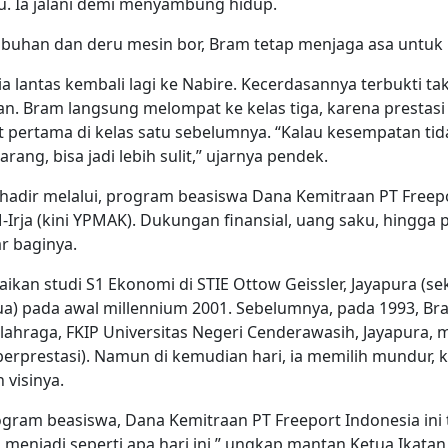
u. Ia jalani demi menyambung hidup.
abuhan dan deru mesin bor, Bram tetap menjaga asa untuk 
a lantas kembali lagi ke Nabire. Kecerdasannya terbukti tak
an. Bram langsung melompat ke kelas tiga, karena prestas
pertama di kelas satu sebelumnya. “Kalau kesempatan tida
arang, bisa jadi lebih sulit,” ujarnya pendek.
a hadir melalui, program beasiswa Dana Kemitraan PT Freep
PM-Irja (kini YPMAK). Dukungan finansial, uang saku, hingg
r baginya.
kan studi S1 Ekonomi di STIE Ottow Geissler, Jayapura (se
ua) pada awal millennium 2001. Sebelumnya, pada 1993, 
ahraga, FKIP Universitas Negeri Cenderawasih, Jayapura, me
a berprestasi). Namun di kemudian hari, ia memilih mundur, 
n visinya.
ogram beasiswa, Dana Kemitraan PT Freeport Indonesia ini
 menjadi seperti apa hari ini,” ungkap mantan Ketua Ikata