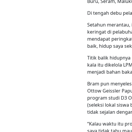
Buru, Seram, Maluk
Di tengah debu pel
Setahun merantau, i
keringat di pelabuh
mendapat peringkat 
baik, hidup saya sek
Titik balik hidupny
kala itu dikelola L
menjadi bahan baka
Bram pun menyelesai
Ottow Geissler Pap
program studi D3 Ol
(seleksi lokal sisw
tidak sejalan denga
“Kalau waktu itu pr
saya tidak tahu mau