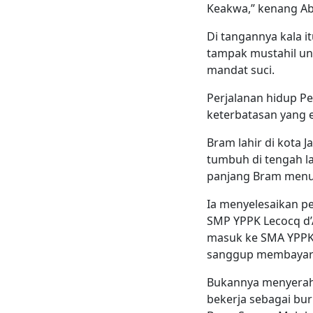
Keakwa,” kenang A
Di tangannya kala i
tampak mustahil u
mandat suci.
Perjalanan hidup P
keterbatasan yang 
Bram lahir di kota 
tumbuh di tengah la
panjang Bram menuju
Ia menyelesaikan pe
SMP YPPK Lecocq d’
masuk ke SMA YPPK 
sanggup membayar b
Bukannya menyerah,
bekerja sebagai bu