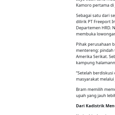
Kamoro pertama di J
Sebagai satu dari s
dilirik PT Freeport 
Departemen HRD. Na
membuka lowongan A
Pihak perusahaan 
mentereng: pindah t
Amerika Serikat. S
kampung halamannya
“Setelah berdiskusi
masyarakat melalui 
Bram memilih memula
upah yang jauh lebi
Dari Kadistrik Me