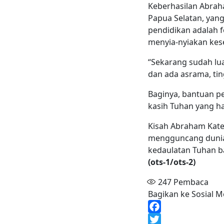
Keberhasilan Abraha
Papua Selatan, yan
pendidikan adalah f
menyia­-nyiakan ke
“Sekarang sudah lua
dan ada asrama, tin
Baginya, bantuan p
kasih Tuhan yang h
Kisah Abraham Kate
mengguncang dunia 
kedaulatan Tuhan b
(ots-1/ots-2)
247
Pembaca
Bagikan ke Sosial M
Facebook