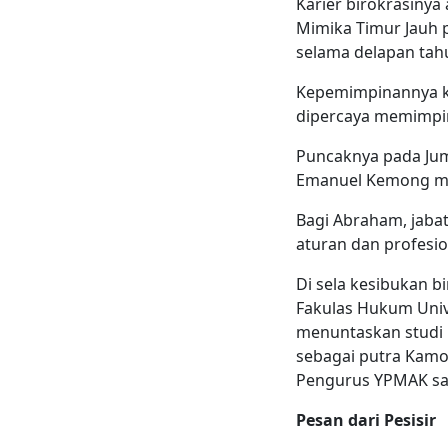
Karier birokrasinya
Mimika Timur Jauh p
selama delapan tah
Kepemimpinannya ke
dipercaya memimpi
Puncaknya pada Juma
Emanuel Kemong mel
Bagi Abraham, jaba
aturan dan profesio
Di sela kesibukan b
Fakulas Hukum Unive
menuntaskan studi Do
sebagai putra Kamo
Pengurus YPMAK saa
Pesan dari Pesisir