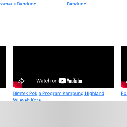
Gereja Kemah Injil Indonesia
Yayasan Lokal Mimika
(GKII) Wilayah 2, Papua Tengah
dan GKII Amungsa Timika.
Bimtek Pokja Program Kampung Highland
Po
Wilayah Kota