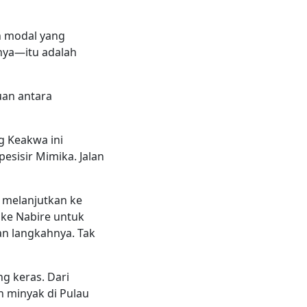
ah modal yang
nya—itu adalah
uan antara
g Keakwa ini
sisir Mimi­ka. Jalan
u melanjutkan ke
 ke Nabire untuk
an langkahnya. Tak
g keras. Dari
n minyak di Pulau