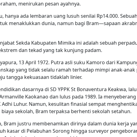
braham, menirukan pesan ayahnya.
tu, hanya ada lembaran uang lusuh senilai Rp14.000. Sebu
ntuk menaklukkan dunia, namun bagi Bram—sapaan akrab
enjabat Sekda Kabupaten Mimika ini adalah sebuah perpad
ekstrem dan tekad yang tak kunjung padam.
Jayapura, 13 April 1972. Putra asli suku Kamoro dari Kampun
nskap yang tidak selalu ramah terha­dap mimpi anak-anak pe
 tangga kekuasaan tidaklah linier.
ndidikan dasar­nya di SD YPPK St Bonaventura Keakwa, lal
Armanville Kaokanao dan lulus pada 1989. Ia menyeberang
Adhi Luhur. Namun, kesulitan finasial sempat menghentik
iaya sekolah, Bram terpaksa berhenti sekolah setahun.
 Bram justru membenamkan dirinya dalam du­nia kerja yan
ruh kasar di Pelabuhan Sorong hingga surveyor pengebora