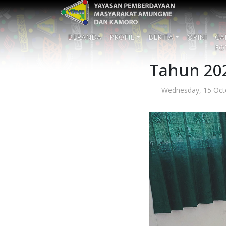
BERANDA
PROFIL
BERITA
OPINI
GA
FO
Tahun 20
Wednesday, 15 Oct