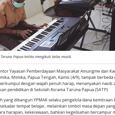
 Taruna Papua ketika mengikuti kelas musik.
Kantor Yayasan Pemberdayaan Masyarakat Amungme dan Ka
imika, Mimika, Papua Tengah, Kamis (4/9), tampak berbeda d
 berkumpul dengan wajah penuh harap, menanyakan nasib 
kan pendidikan di Sekolah Asrama Taruna Papua (SATP).
ah yang dibangun YPMAK selaku pengelola dana kemitraan 
 sekadar tempat belajar, melainkan simbol masa depan yang 
ara harapan, kekecewaan, bahkan kegelisahan bercampur me