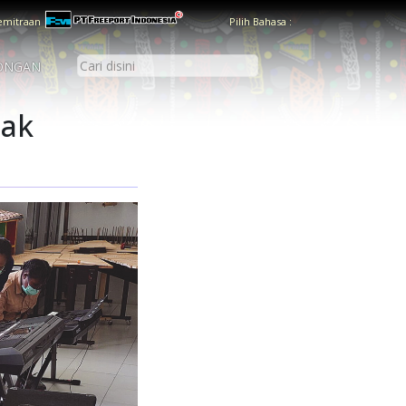
emitraan
Pilih Bahasa :
ONGAN
nak