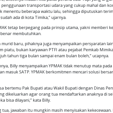
penggunaan transportasi udara yang cukup mahal dan ko
ak menentu beberapa waktu lalu, sehingga diputuskan teri
udah ada di kota Timika,” ujarnya.
MAK tetap berpegang pada prinsip utama, yakni memberi 
-benar membutuhkan.
 murid baru, pihaknya juga menyampaikan persyaratan lain
m piatu, bukan karyawan PTFI atau pejabat Pemkab Mimika
ujuh tahun tiga bulan sampai enam bulan boleh,” ucapnya.
nya, Billy menyampaikan YPMAK tidak menutup mata pada
an masuk SATP. YPMAK berkomitmen mencari solusi bersa
isa bertemu Pak Bupati atau Wakil Bupati dengan Dinas Pen
ng dikeluarkan agar orang tua mendaftarkan anaknya di se
bisa dilayani,” kata Billy.
g tua, jawaban itu mungkin masih menyisakan kekecewaan. 