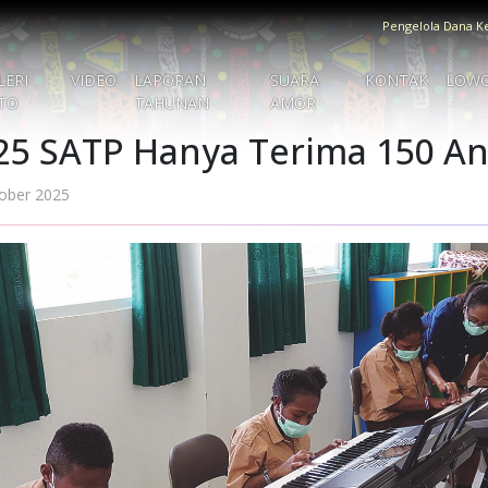
Pengelola Dana K
LERI
VIDEO
LAPORAN
SUARA
KONTAK
LOW
TO
TAHUNAN
AMOR
25 SATP Hanya Terima 150 A
ober 2025