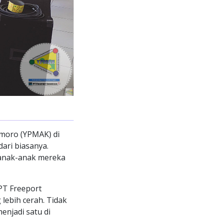
moro (YPMAK) di
ari biasanya.
anak-anak mereka
PT Freeport
lebih cerah. Tidak
njadi satu di