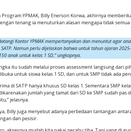
 Program YPMAK, Billy Enerson Korwa, akhirnya memberik
engan tenang ia menuturkan alasan mengapa tidak semua 
datangi Kantor YPMAK mempertanyakan dan menuntut agar ana
SATP. Namun perlu dijelaskan bahwa untuk tahun ajaran 2025-
150 anak untuk kelas 1 SD,” ungkapnya.
ngka itu sudah melalui proses assessment langsung dari pi
buka untuk siswa kelas 1 SD, dan untuk SMP tidak ada pen
erima di SATP hanya khusus SD kelas 1. Sementara SMP kelas
 dikarenakan jumlah yang tamat dari SD ke SMP sudah pas 
tu,” jelasnya.
a, Billy juga menyebut adanya perbedaan tantangan antar
ngan dan pesisir.
, aksesnya mudah kita pakai perahu tiba. Tapi yang di gu