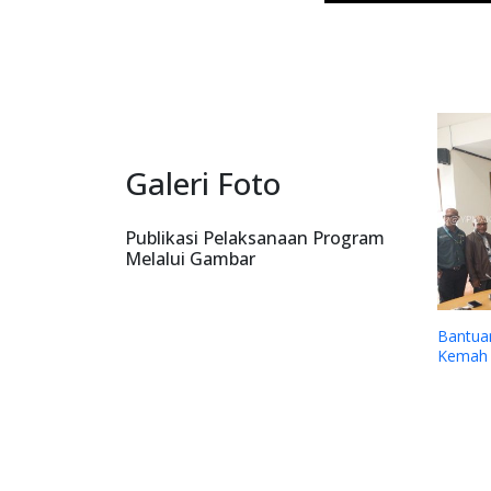
Galeri Foto
Publikasi Pelaksanaan Program
Melalui Gambar
epada Yayasan
Penilaian Lapangan Juri CSR dan PDB
Award 2025 Program Bantuan 85 guru
kontrak