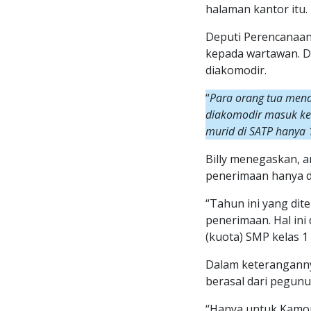
halaman kantor itu.
Deputi Perencanaan
kepada wartawan. D
diakomodir.
“
Para orang tua men
diakomodir masuk ke 
murid di SATP hanya 
Billy menegaskan, a
penerimaan hanya di
“Tahun ini yang dit
penerimaan. Hal ini
(kuota) SMP kelas 1 i
Dalam keteranganny
berasal dari pegunu
“Hanya untuk Kamoro