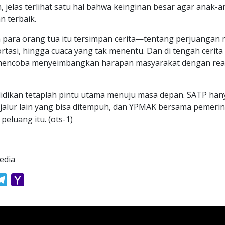
 jelas terlihat satu hal bahwa keinginan besar agar anak-
 terbaik.
h para orang tua itu tersimpan cerita—tentang perjuangan
ortasi, hingga cuaca yang tak menentu. Dan di tengah cerita
mencoba menyeimbangkan harapan masyarakat dengan real
idikan tetaplah pintu utama menuju masa depan. SATP hany
 jalur lain yang bisa ditempuh, dan YPMAK bersama pemeri
eluang itu. (ots-1)
edia
atsApp
Telegram
Yahoo
Mail