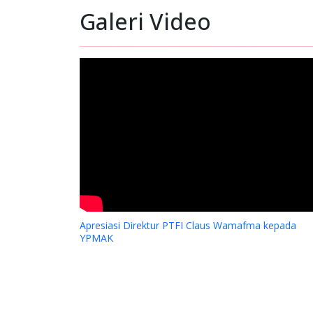
Galeri Video
Ker
Hara
Apresiasi Direktur PTFI Claus Wamafma kepada
YPMAK