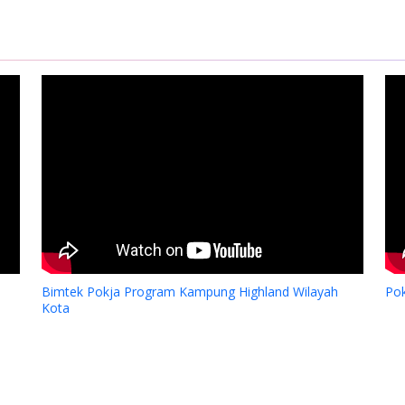
jasama YPMAK dan RS Jantung
pan Kita Jakarta
Bimtek Pokja Program Kampung Highland Wilayah
Po
Kota