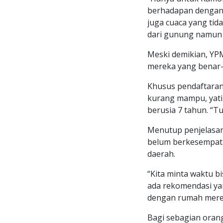
berhadapan dengan 
juga cuaca yang tid
dari gunung namun s
Meski demikian, YP
mereka yang benar
Khusus pendaftaran
kurang mampu, yati
berusia 7 tahun. “T
Menutup penjelasan
belum berkesempat
daerah.
“Kita minta waktu b
ada rekomendasi ya
dengan rumah mereka 
Bagi sebagian oran