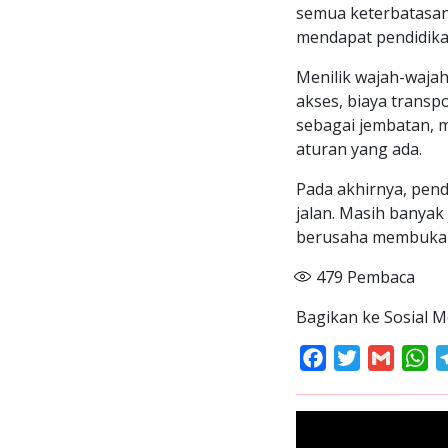
semua keterbatasan,
mendapat pendidikan
Menilik wajah-waja
akses, biaya transp
sebagai jembatan, 
aturan yang ada.
Pada akhirnya, pend
jalan. Masih banyak
berusaha membuka p
479
Pembaca
Bagikan ke Sosial M
Facebook
Twitter
Gmail
Wh