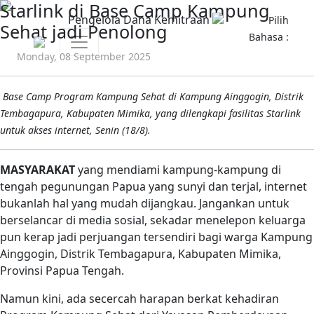
Starlink di Base Camp Kampung
Pengelola Dana Kemitraan
Pilih
Sehat jadi Penolong
Bahasa :
Monday, 08 September 2025
Base Camp Program Kampung Sehat di Kampung Ainggogin, Distrik
Tembagapura, Kabupaten Mimika, yang dilengkapi fasilitas Starlink
untuk akses internet, Senin (18/8).
MASYARAKAT
yang mendiami kampung-kampung di
tengah pegunungan Papua yang sunyi dan terjal, internet
bukanlah hal yang mudah dijangkau. Jangankan untuk
berselancar di media sosial, sekadar menelepon keluarga
pun ke­rap­ jadi perjuangan tersendiri bagi warga Kampung
Ainggogin, Distrik Tembagapura, Kabupaten Mimika,
Provinsi Papua Tengah.
Namun kini, ada secercah harapan berkat kehadiran