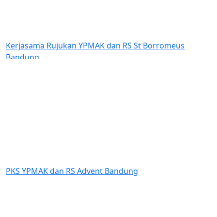
ama Rujukan YPMAK dan RS St Borromeus
Bantuan D
ng
Indonesia 
Amungsa T
Previous
Next
MAK dan RS Advent Bandung
Dukungan 