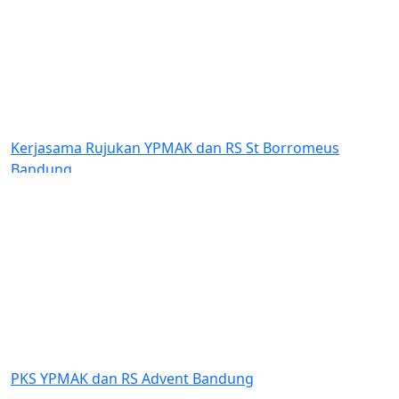
Rujukan YPMAK dan RS St Borromeus
Bantuan Dana 
Indonesia (GKI
Amungsa Timi
Previous
Next
 dan RS Advent Bandung
Dukungan YPM