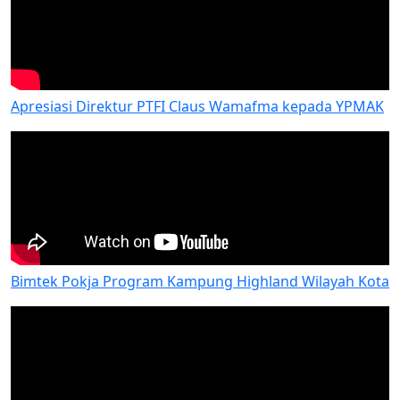
Apresiasi Direktur PTFI Claus Wamafma kepada YPMAK
Bimtek Pokja Program Kampung Highland Wilayah Kota