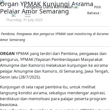
Organ YPMAK Kunjungi Asrama
Pengelola Dana Kemitraan
Pilih
Pelajar Amor Semarang
Bahasa :
Thursday, 31 July 2025
Pembina, Pengawas dan pengurus YPMAK saat monitoring di Asrama
Amor Semarang
ORGAN
YPMAK yang terdiri dari Pembina, pengawas dan
pengurus, YPMAK (Yayasan Pemberdayaan Masyarakat
Amungme dan Kamoro) melakukan kunjungan ke asrama
pelajar Amungme dan Kamoro, di Semarang, Jawa Tengah,
Senin lalu (28/7/2025).
Kunjungan di sela rapat pembina itu, untuk melihat
langsung kondisi asrama, sekaligus mendengar aspirasi,
berdiskusi dan memotivasi para palajar peserta program
beasiswa.