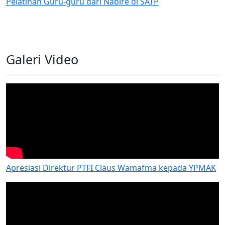
guru dari Nabire di SATP
Penilaian Lapanga
Program Bantuan 8
Galeri Video
Apresiasi Direktur PTFI Claus Wamafma kepada YPMAK