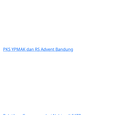
Previous
Next
 RS Advent Bandung
Dukungan YPMAK k