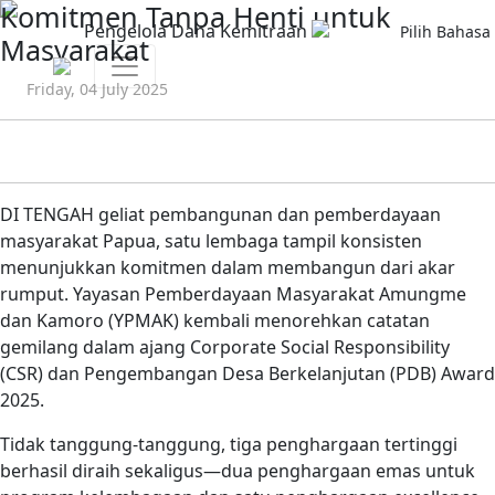
Komitmen Tanpa Henti untuk
Pengelola Dana Kemitraan
Pilih Bahasa 
Masyarakat
Friday, 04 July 2025
DI TENGAH geliat pembangunan dan pemberdayaan
masyarakat Papua, satu lembaga tampil konsisten
menunjukkan komitmen dalam membangun dari akar
rumput. Yayasan Pemberdayaan Masyarakat Amungme
dan Kamoro (YPMAK) kembali menoreh­kan catatan
gemilang dalam ajang Corporate Social Responsibility
(CSR) dan Pengembangan Desa Berkelanjutan (PDB) Award
2025.
Tidak tanggung-tanggung, tiga penghargaan tertinggi
berhasil diraih sekaligus—dua penghargaan emas untuk