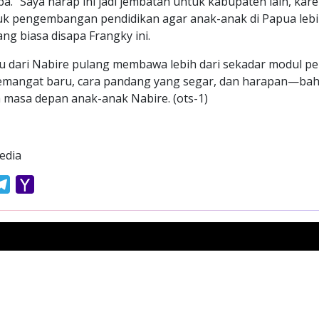
a. “Saya harap ini jadi jembatan untuk kabupaten lain, ka
uk pengembangan pendidikan agar anak-anak di Papua leb
g biasa disapa Frangky ini.
u dari Nabire pulang membawa lebih dari sekadar modul pe
mangat baru, cara pandang yang segar, dan harapan—bah
 masa depan anak-anak Nabire. (ots-1)
edia
atsApp
Telegram
Yahoo
Mail