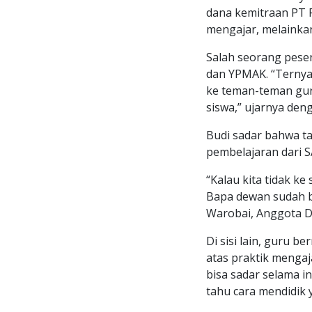
dana kemitraan PT 
mengajar, melainka
Salah seorang pese
dan YPMAK. “Ternyata
ke teman-teman guru
siswa,” ujarnya den
Budi sadar bahwa ta
pembelajaran dari
“Kalau kita tidak k
Bapa dewan sudah ba
Warobai, Anggota D
Di sisi lain, guru 
atas praktik mengaja
bisa sadar selama in
tahu cara mendidik 