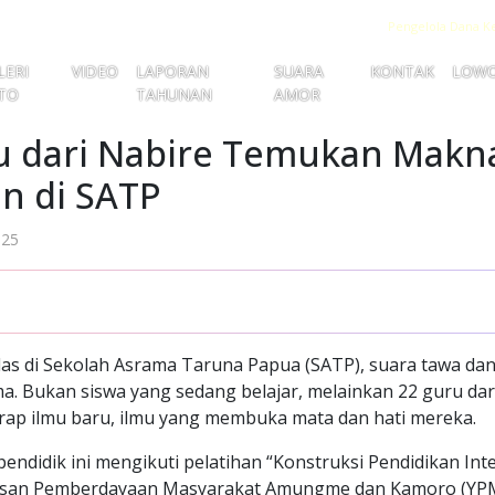
Pengelola Dana K
LERI
VIDEO
LAPORAN
SUARA
KONTAK
LOW
TO
TAHUNAN
AMOR
u dari Nabire Temukan Makn
n di SATP
025
as di Sekolah Asrama Taruna Papua (SATP), suara tawa dan
. Bukan siswa yang sedang belajar, melainkan 22 guru da
ap ilmu baru, ilmu yang membuka mata dan hati mereka.
pendidik ini mengikuti pelatihan “Konstruksi Pendidikan In
Yayasan Pemberdayaan Masyarakat Amungme dan Kamoro (YP