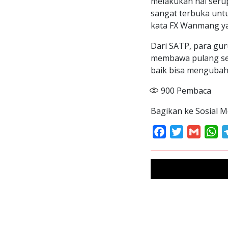
melakukan hal serup
sangat terbuka unt
kata FX Wanmang yan
Dari SATP, para gur
membawa pulang se
baik bisa mengubah
900
Pembaca
Bagikan ke Sosial M
Facebook
Twitter
Gmail
Wh