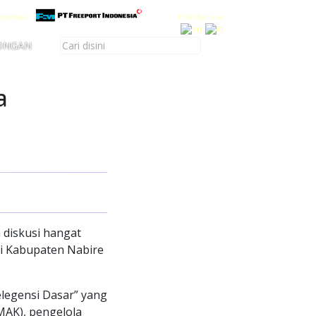
emitraan
Pilih Bahasa :
ONGAN
a
 diskusi hangat
ri Kabupaten Nabire
telegensi Dasar” yang
MAK), pengelola