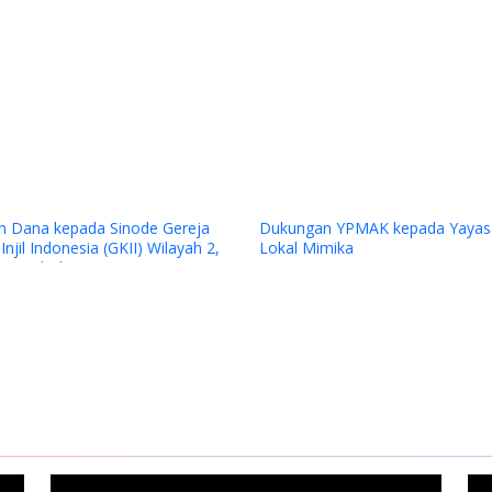
Previous
ereja
Dukungan YPMAK kepada Yayasan
Penilaian La
ayah 2,
Lokal Mimika
Award 2025 P
a
kontrak