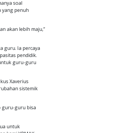
 hanya soal
n yang penuh
an akan lebih maju,”
a guru. Ia percaya
asitas pendidik.
untuk guru-guru
skus Xaverius
rubahan sistemik
p guru-guru bisa
pua untuk