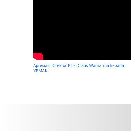
Apresiasi Direktur PTFI Claus Wamafma kepada
YPMAK