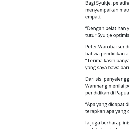
Bagi Syultje, pelati
menyampaikan mater
empati.
“Dengan pelatihan y
tutur Syultje optimis
Peter Warobai sendi
bahwa pendidikan ad
“Terima kasih bany
yang saya bawa dar
Dari sisi penyeleng
Wanmang menilai pe
pendidikan di Papua
“Apa yang didapat d
terapkan apa yang d
Ia juga berharap ini