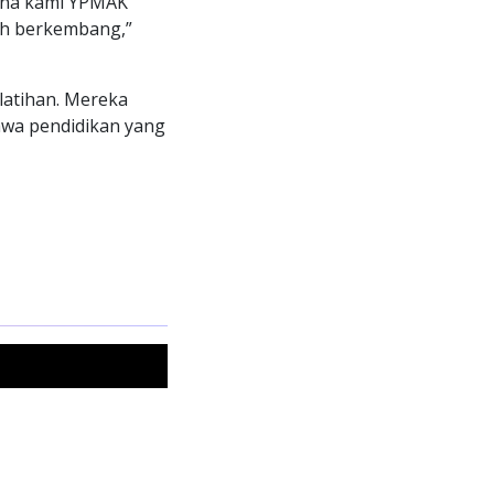
rena kami YPMAK
ih berkembang,”
latihan. Mereka
wa pendidikan yang