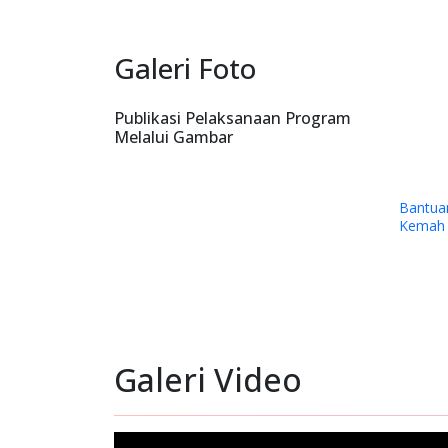
Galeri Foto
Publikasi Pelaksanaan Program
Melalui Gambar
Bantuan Dana kepada Sinode G
Kemah Injil Indonesia (GKII) Wil
Papua Tengah dan GKII Amungs
Timika.
Galeri Video