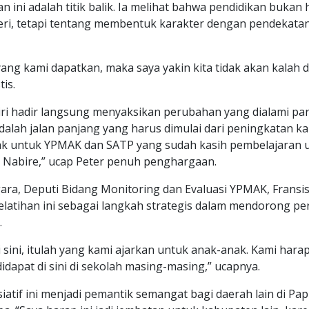
han ini adalah titik balik. Ia melihat bahwa pendidikan bukan
i, tetapi tentang membentuk karakter dengan pendekata
ang kami dapatkan, maka saya yakin kita tidak akan kalah d
tis.
ri hadir langsung menyaksikan perubahan yang dialami par
alah jalan panjang yang harus dimulai dari peningkatan kap
ak untuk YPMAK dan SATP yang sudah kasih pembelajaran 
i Nabire,” ucap Peter penuh penghargaan.
gara, Deputi Bidang Monitoring dan Evaluasi YPMAK, Fransi
latihan ini sebagai langkah strategis dalam mendorong pe
.
i sini, itulah yang kami ajarkan untuk anak-anak. Kami hara
idapat di sini di sekolah masing-masing,” ucapnya.
siatif ini menjadi pemantik semangat bagi daerah lain di Pa