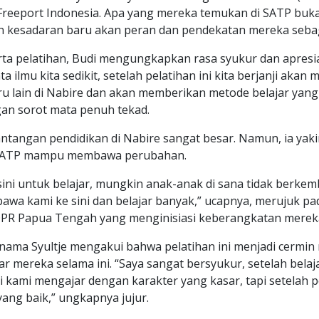
Freeport Indonesia. Apa yang mereka temukan di SATP buk
n kesadaran baru akan peran dan pendekatan mereka sebag
rta pelatihan, Budi mengungkapkan rasa syukur dan apres
 ilmu kita sedikit, setelah pelatihan ini kita berjanji akan
 lain di Nabire dan akan memberikan metode belajar yang 
gan sorot mata penuh tekad.
ntangan pendidikan di Nabire sangat besar. Namun, ia yak
 SATP mampu membawa perubahan.
e sini untuk belajar, mungkin anak-anak di sana tidak berke
wa kami ke sini dan belajar banyak,” ucapnya, merujuk pa
PR Papua Tengah yang menginisiasi keberangkatan mereka
bernama Syultje mengakui bahwa pelatihan ini menjadi cermin
r mereka selama ini. “Saya sangat bersyukur, setelah belajar
i kami mengajar dengan karakter yang kasar, tapi setelah pe
yang baik,” ungkapnya jujur.