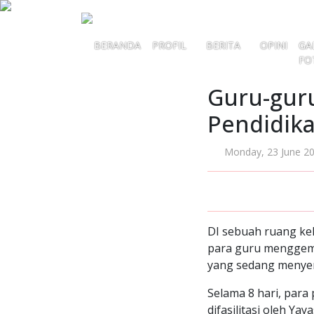
BERANDA
PROFIL
BERITA
OPINI
GA
FO
Guru-gur
Pendidika
Monday, 23 June 2
DI sebuah ruang kel
para guru menggema
yang sedang menyer
Selama 8 hari, para 
difasilitasi oleh 