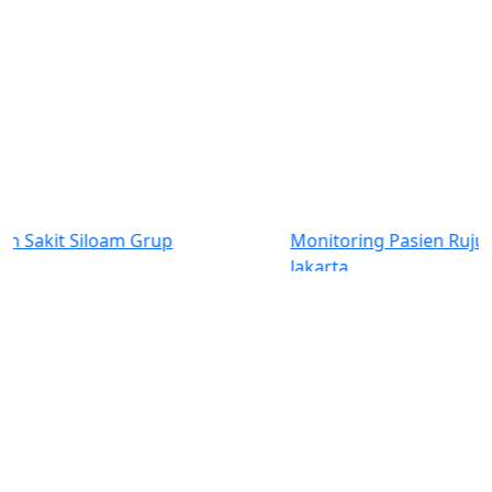
Previous
Next
Monitoring Pasien Rujukan di RS Kanker Dharmais
Jakarta