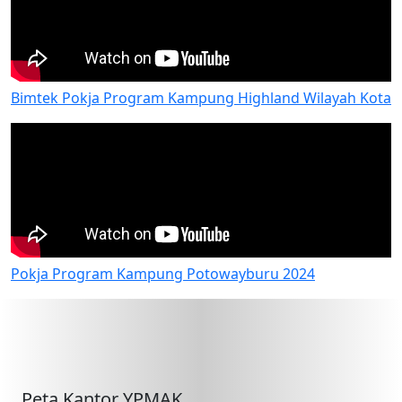
Bimtek Pokja Program Kampung Highland Wilayah Kota
Pokja Program Kampung Potowayburu 2024
Peta Kantor YPMAK