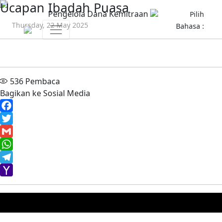
Ucapan Ibadah Puasa
Pengelola Dana Kemitraan
Pilih
Thursday, 22 May 2025
Bahasa :
536
Pembaca
Bagikan ke Sosial Media
Facebook
Twitter
Gmail
WhatsApp
Telegram
Yahoo
Mail