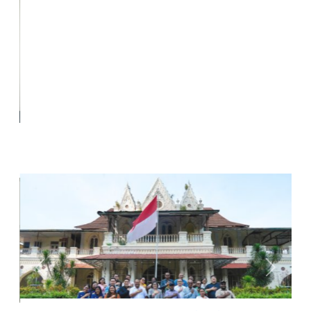
Organ Yayasan Monitoring Pasien Rujukan di RS Primaya
PGI Cikini
Previous
Next