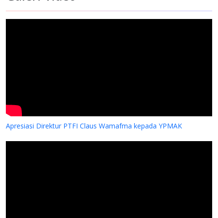
Apresiasi Direktur PTFI Claus Wamafma kepada YPMAK