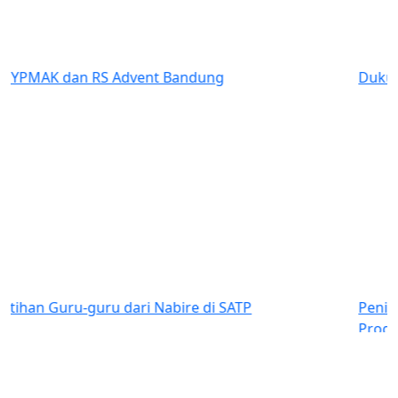
Previous
Next
Dukungan YPMAK kepada Yayasan Lokal Mimika
Penilaian Lapangan Juri CSR dan PDB Award 2025
Program Bantuan 85 guru kontrak