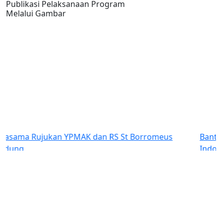
Publikasi Pelaksanaan Program
Melalui Gambar
Bantuan Dana kepada Sinode Gereja Kemah Injil
Indonesia (GKII) Wilayah 2, Papua Tengah dan GKII
Amungsa Timika.