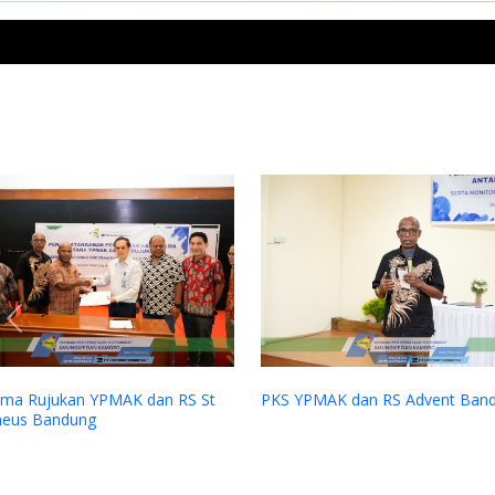
Previous
n Dana kepada Sinode Gereja
njil Indonesia (GKII) Wilayah 2,
Tengah dan GKII Amungsa