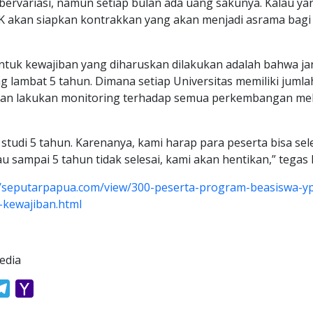
ervariasi, namun setiap bulan ada uang sakunya. Kalau yan
akan siapkan kontrakkan yang akan menjadi asrama bagi 
tuk kewajiban yang diharuskan dilakukan adalah bahwa ja
ng lambat 5 tahun. Dimana setiap Universitas memiliki juml
an lakukan monitoring terhadap semua perkembangan mela
 studi 5 tahun. Karenanya, kami harap para peserta bisa sel
u sampai 5 tahun tidak selesai, kami akan hentikan,” tegas Fe
//seputarpapua.com/view/300-peserta-program-beasiswa-y
-kewajiban.html
edia
atsApp
Telegram
Yahoo
Mail