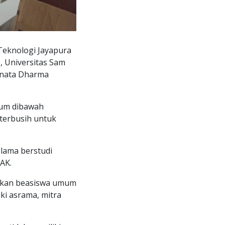
Teknologi Jayapura
, Universitas Sam
anata Dharma
mum dibawah
nterbusih untuk
elama berstudi
AK.
angkan beasiswa umum
ki asrama, mitra