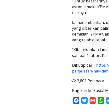
“Untuk besarannya b
asrama maka YPMAK 
ujarnya.
Ia menambahkan, un
yang diberikan pali
demikian, YPMAK ak
yang telah dicapai.
“Kita tekankan lama
sampai 4 tahun. Kala
Dikutip dari :
https:
penjelasan-hak-dan
2,801
Pembaca
Bagikan ke Sosial M
Facebook
Twitter
Gmail
Wh