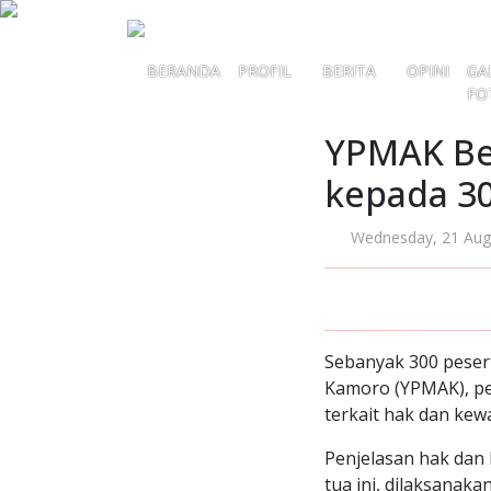
BERANDA
PROFIL
BERITA
OPINI
GA
FO
YPMAK Be
kepada 30
Wednesday, 21 Aug
Sebanyak 300 pese
Kamoro (YPMAK), pe
terkait hak dan kewa
Penjelasan hak dan
tua ini, dilaksanaka