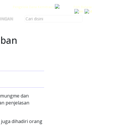
Pengelola Dana Kemitraan
Pilih Bahasa :
ONGAN
iban
 Amungme dan
an penjelasan
juga dihadiri orang