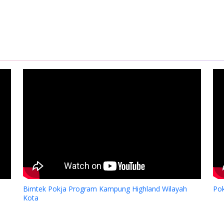
Dukungan YPMAK kepada Yayas
Lokal Mimika
Bimtek Pokja Program Kampung Highland Wilayah
Po
Kota