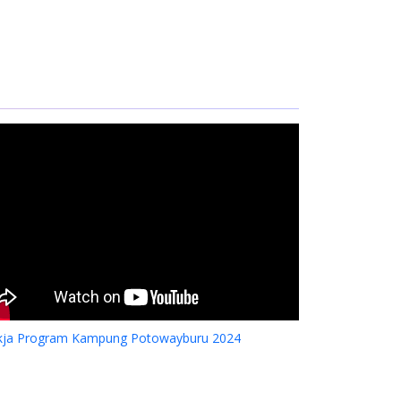
an
kja Program Kampung Potowayburu 2024