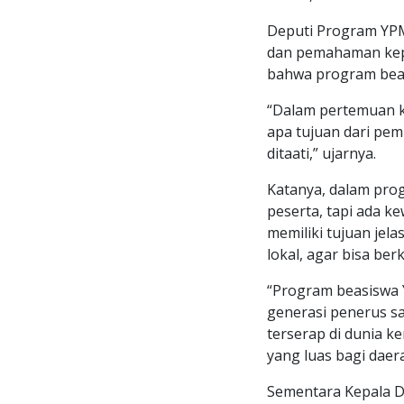
Deputi Program YPM
dan pemahaman kep
bahwa program beas
“Dalam pertemuan k
apa tujuan dari pe
ditaati,” ujarnya.
Katanya, dalam prog
peserta, tapi ada k
memiliki tujuan jel
lokal, agar bisa ber
“Program beasiswa 
generasi penerus sa
terserap di dunia 
yang luas bagi daera
Sementara Kepala Di