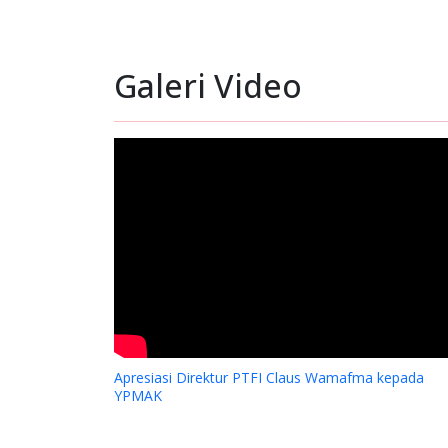
Galeri Video
Apresiasi Direktur PTFI Claus Wamafma kepada
YPMAK