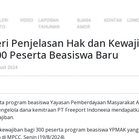
LERI
VIDEO
LAPORAN
SUARA
KONTAK
LOW
TO
TAHUNAN
AMOR
ri Penjelasan Hak dan Kewaj
0 Peserta Beasiswa Baru
ust 2024
rta program beasiswa Yayasan Pemberdayaan Masyarakat
ngelola dana kemitraan PT Freeport Indoneeia mendapatk
jiban.
 kewajiban bagi 300 peserta program beasiswa YPMAK yang 
n di MPCC, Senin (19/8/2024).