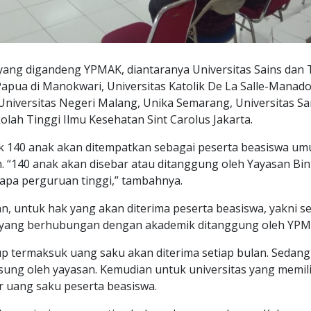
ang digandeng YPMAK, diantaranya Universitas Sains dan 
 Papua di Manokwari, Universitas Katolik De La Salle-Manado
Universitas Negeri Malang, Unika Semarang, Universitas S
olah Tinggi Ilmu Kesehatan Sint Carolus Jakarta.
 140 anak akan ditempatkan sebagai peserta beasiswa u
. “140 anak akan disebar atau ditanggung oleh Yayasan Bi
apa perguruan tinggi,” tambahnya.
n, untuk hak yang akan diterima peserta beasiswa, yakni s
yang berhubungan dengan akademik ditanggung oleh YPM
idup termaksuk uang saku akan diterima setiap bulan. Sed
sung oleh yayasan. Kemudian untuk universitas yang memili
 uang saku peserta beasiswa.