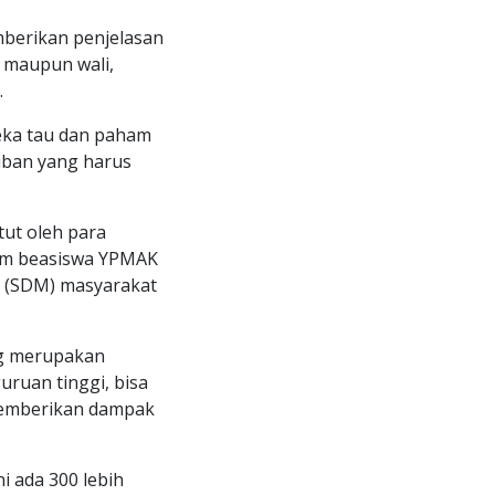
mberikan penjelasan
 maupun wali,
.
eka tau dan paham
iban yang harus
ut oleh para
gram beasiswa YPMAK
a (SDM) masyarakat
ng merupakan
uruan tinggi, bisa
 memberikan dampak
 ada 300 lebih