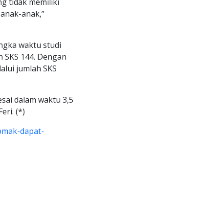
g tidak memiliki
anak-anak,”
ngka waktu studi
ah SKS 144. Dengan
lui jumlah SKS
esai dalam waktu 3,5
ri. (*)
pmak-dapat-