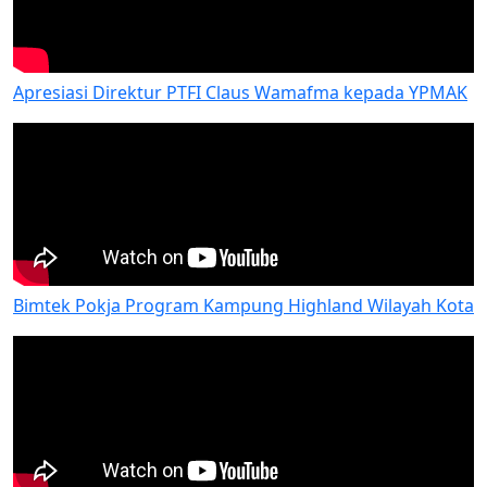
Apresiasi Direktur PTFI Claus Wamafma kepada YPMAK
Bimtek Pokja Program Kampung Highland Wilayah Kota