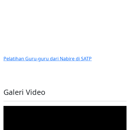
i SATP
Penilaian Lapangan Juri CSR dan PDB
Program Bantuan 85 guru kontrak
Galeri Video