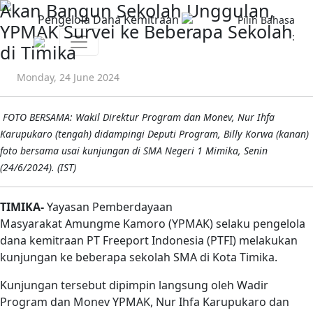
Akan Bangun Sekolah Unggulan,
Pengelola Dana Kemitraan
Pilih Bahasa
YPMAK Survei ke Beberapa Sekolah
:
di Timika
Monday, 24 June 2024
FOTO BERSAMA: Wakil Direktur Program dan Monev, Nur Ihfa
Karupukaro (tengah) didampingi Deputi Program, Billy Korwa (kanan)
foto bersama usai kunjungan di SMA Negeri 1 Mimika, Senin
(24/6/2024). (IST)
TIMIKA-
Yayasan Pemberdayaan
Masyarakat Amungme Kamoro (YPMAK) selaku pengelola
dana kemitraan PT Freeport Indonesia (PTFI) melakukan
kunjungan ke beberapa sekolah SMA di Kota Timika.
Kunjungan tersebut dipimpin langsung oleh Wadir
Program dan Monev YPMAK, Nur Ihfa Karupukaro dan