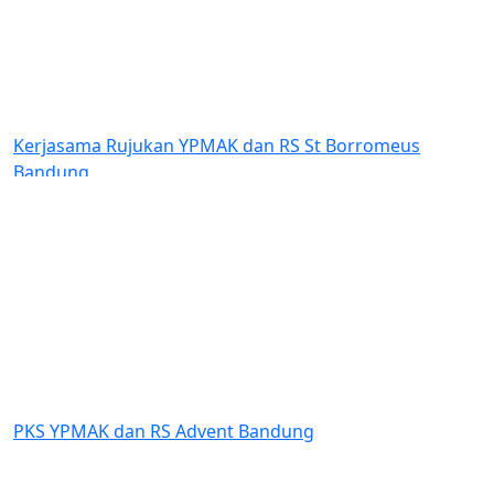
 St Borromeus
Bantuan Dana kepada Sinode Gereja 
Indonesia (GKII) Wilayah 2, Papua Te
Amungsa Timika.
Previous
Next
ng
Dukungan YPMAK kepada Yayasan Lo