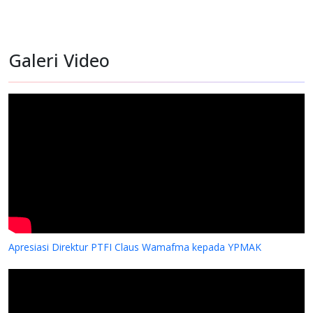
Galeri Video
Monitoring Pasien Rujukan di RS St Carolus Jakarta
Apresiasi Direktur PTFI Claus Wamafma kepada YPMAK