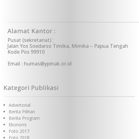
Alamat Kantor :
Pusat (sekretariat) :
Jalan Yos Soedarso Timika, Mimika – Papua Tengah
Kode Pos 99910
Email : humas@ypmak.or.id
Kategori Publikasi
Advertorial
Berita Pilihan
Berita Program
Ekonomi
Foto 2017
Foto 2018