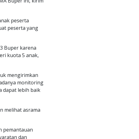
A Buper ini, kirim
anak peserta
uat peserta yang
 3 Buper karena
ri kuota 5 anak,
tuk mengirimkan
 adanya monitoring
 dapat lebih baik
an melihat asrama
an pemantauan
yaratan dan