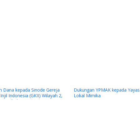
Previous
ereja
Dukungan YPMAK kepada Yayasan
Penilaian La
ayah 2,
Lokal Mimika
Award 2025 P
a
kontrak