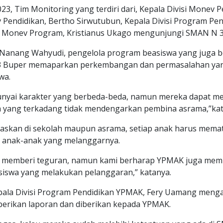
023, Tim Monitoring yang terdiri dari, Kepala Divisi Monev P
Pendidikan, Bertho Sirwutubun, Kepala Divisi Program Pen
Monev Program, Kristianus Ukago mengunjungi SMAN N 3 
, Nanang Wahyudi, pengelola program beasiswa yang juga
 3 Buper memaparkan perkembangan dan permasalahan yan
wa.
nyai karakter yang berbeda-beda, namun mereka dapat m
 yang terkadang tidak mendengarkan pembina asrama,”kat
askan di sekolah maupun asrama, setiap anak harus mema
 anak-anak yang melanggarnya.
h memberi teguran, namun kami berharap YPMAK juga mem
siswa yang melakukan pelanggaran,” katanya.
pala Divisi Program Pendidikan YPMAK, Fery Uamang meng
erikan laporan dan diberikan kepada YPMAK.