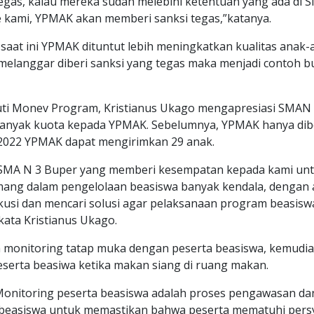
gas, kalau mereka sudah melebihi ketentuan yang ada di SM
e kami, YPMAK akan memberi sanksi tegas,”katanya.
aat ini YPMAK dituntut lebih meningkatkan kualitas anak-
 melanggar diberi sanksi yang tegas maka menjadi contoh b
uti Monev Program, Kristianus Ukago mengapresiasi SMAN
anyak kuota kepada YPMAK. Sebelumnya, YPMAK hanya dibe
2022 YPMAK dapat mengirimkan 29 anak.
 SMA N 3 Buper yang memberi kesempatan kepada kami un
mang dalam pengelolaan beasiswa banyak kendala, dengan
iskusi dan mencari solusi agar pelaksanaan program beasiswa
kata Kristianus Ukago.
m monitoring tatap muka dengan peserta beasiswa, kemudi
serta beasiwa ketika makan siang di ruang makan.
 Monitoring peserta beasiswa adalah proses pengawasan d
beasiswa untuk memastikan bahwa peserta mematuhi pers