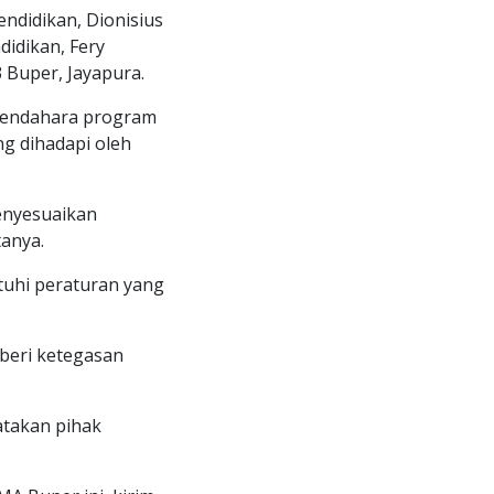
endidikan, Dionisius
didikan, Fery
Buper, Jayapura.
 bendahara program
g dihadapi oleh
enyesuaikan
anya.
tuhi peraturan yang
beri ketegasan
atakan pihak