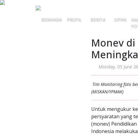
BERANDA
PROFIL
BERITA
OPINI
GA
FO
Monev di 
Meningka
Monday, 05 June 2
Tim Monitoring foto be
(MISKAN/YPMAK)
Untuk mengukur ke
persyaratan yang te
(monev) Pendidikan
Indonesia melakuka