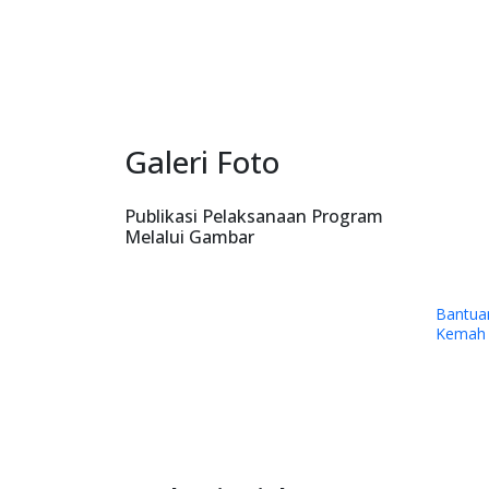
Galeri Foto
Publikasi Pelaksanaan Program
Melalui Gambar
Bantuan Dana kepada Sinode G
Kemah Injil Indonesia (GKII) Wil
Papua Tengah dan GKII Amungs
Timika.