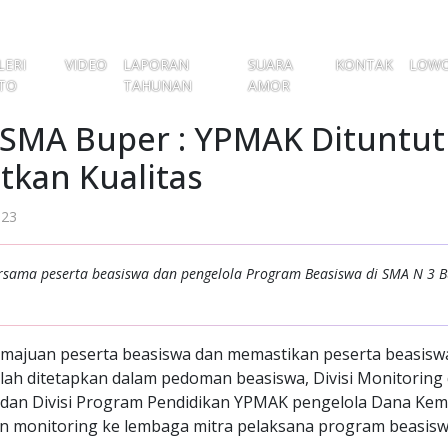
LERI
VIDEO
LAPORAN
SUARA
KONTAK
LOW
TO
TAHUNAN
AMOR
SMA Buper : YPMAK Dituntut
tkan Kualitas
023
rsama peserta beasiswa dan pengelola Program Beasiswa di SMA N 3 B
majuan peserta beasiswa dan memastikan peserta beasis
lah ditetapkan dalam pedoman beasiswa, Divisi Monitoring 
 dan Divisi Program Pendidikan YPMAK pengelola Dana Kem
n monitoring ke lembaga mitra pelaksana program beasiswa