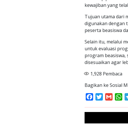
kewajiban yang tela
Tujuan utama dari 
digunakan dengan t
peserta beasiswa d
Selain itu, melalu
untuk evaluasi prog
program beasiswa, s
disesuaikan agar leb
1,928
Pembaca
Bagikan ke Sosial M
Facebook
Twitter
Gmail
Wh