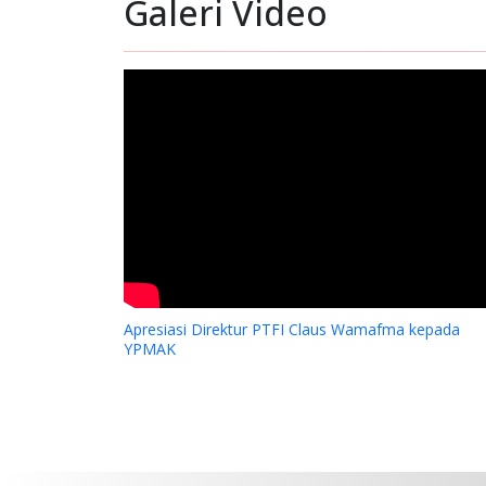
Galeri Video
Apresiasi Direktur PTFI Claus Wamafma kepada
YPMAK