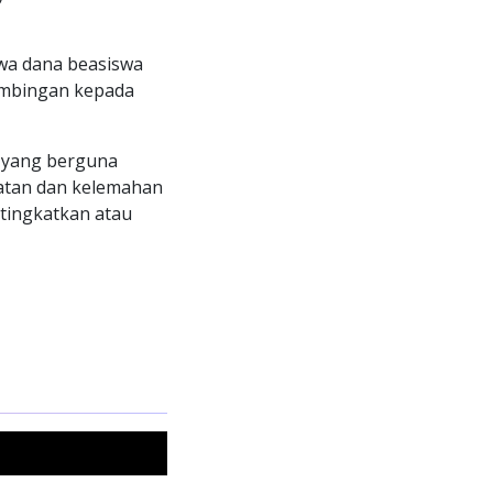
wa dana beasiswa
imbingan kepada
i yang berguna
uatan dan kelemahan
itingkatkan atau