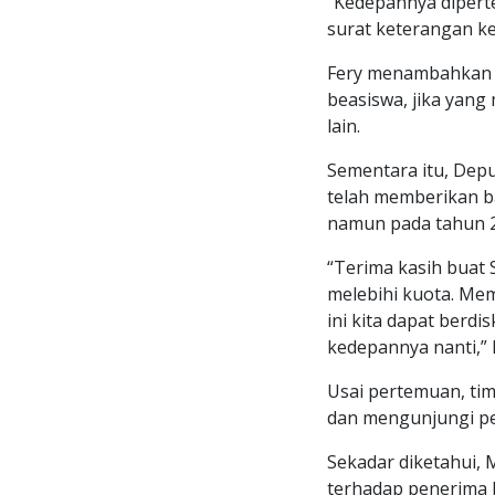
“Kedepannya diperte
surat keterangan k
Fery menambahkan s
beasiswa, jika yang
lain.
Sementara itu, Dep
telah memberikan b
namun pada tahun 
“Terima kasih buat
melebihi kuota. Me
ini kita dapat berd
kedepannya nanti,” 
Usai pertemuan, ti
dan mengunjungi pe
Sekadar diketahui,
terhadap penerima 