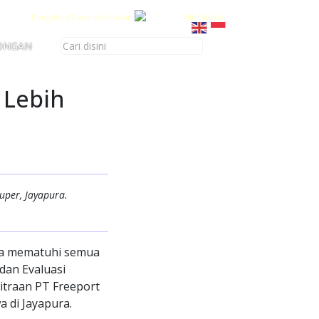
Pengelola Dana Kemitraan
Pilih Bahasa :
ONGAN
 Lebih
uper, Jayapura.
wa mematuhi semua
dan Evaluasi
itraan PT Freeport
 di Jayapura.