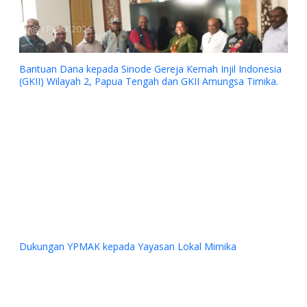
njil Indonesia
mungsa Timika.
Previous
Next
mika