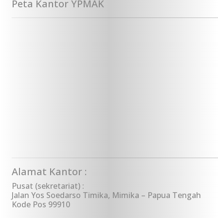
Peta Kantor YPMAK
Alamat Kantor :
Pusat (sekretariat) :
Jalan Yos Soedarso Timika, Mimika – Papua Tengah
Kode Pos 99910